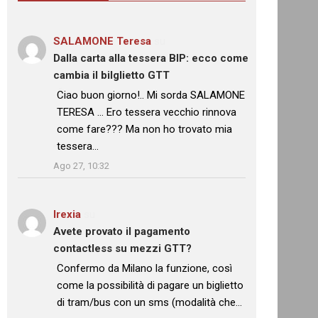
SALAMONE Teresa
su
Dalla carta alla tessera BIP: ecco come
cambia il bilglietto GTT
: “
Ciao buon giorno!.. Mi sorda SALAMONE
TERESA … Ero tessera vecchio rinnova
come fare??? Ma non ho trovato mia
tessera…
”
Ago 27, 10:32
Irexia
su
Avete provato il pagamento
contactless su mezzi GTT?
: “
Confermo da Milano la funzione, così
come la possibilità di pagare un biglietto
di tram/bus con un sms (modalità che…
”