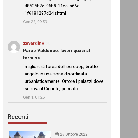
48525b7e-96b8-11ea-a66c-
1f6181297d24.shtml
”
Gen 28, 09:59
zavardino
su
Parco Valdocco: lavori quasi al
termine
: “
migliorerà l’area dell’ipercoop, brutto
angolo in una zona disordinata
urbanisticamente. Orrore i palazzi dove
si trova il Gigante, peccato.
”
Gen 1, 01:26
Recenti
26 Ottobre 2022