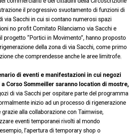
dei commercianti e dei cittadini della Circoscrizione
strazione il progressivo svuotamento di funzioni di
i di via Sacchi in cui si contano numerosi spazi
ioni no profit Comitato Rilanciamo via Sacchi e
 il progetto “Portici in Movimento”, hanno proposto
 la rigenerazione della zona di via Sacchi, come primo
cazione che comprendesse anche le aree limitrofe.
cenario di eventi e manifestazioni in cui negozi
le a Corso Sommeiller saranno location di mostre,
egozi di via Sacchi per ospitare parte del programma
 formalmente inizio ad un processo di rigenerazione
 grazie alla collaborazione con Taimwise,
zzare eventi temporanei rivolti al mondo
d esempio, l’apertura di temporary shop o