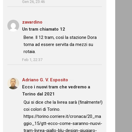
Gen 26, 23:46
zavardino
su
Un tram chiamato 12
: “
Bene. Il 12 tram, così la stazione Dora
torna ad essere servita da mezzi su
rotaia.
”
Feb 1, 22:37
Adriano G. V. Esposito
su
Ecco i nuovi tram che vedremo a
Torino dal 2021
: “
Qui si dice che la livrea sarà (finalmente!)
coi colori di Torino.
https://torino.corriere.it/cronaca/20_ma
ggio_15/gtt-ecco-come-saranno-nuovi-
tram-livrea-giallo-blu-design-giugiaro-