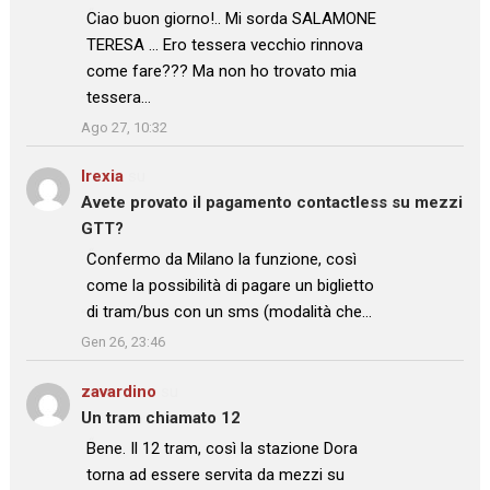
: “
Ciao buon giorno!.. Mi sorda SALAMONE
TERESA … Ero tessera vecchio rinnova
come fare??? Ma non ho trovato mia
tessera…
”
Ago 27, 10:32
Irexia
su
Avete provato il pagamento contactless su mezzi
GTT?
: “
Confermo da Milano la funzione, così
come la possibilità di pagare un biglietto
di tram/bus con un sms (modalità che…
”
Gen 26, 23:46
zavardino
su
Un tram chiamato 12
: “
Bene. Il 12 tram, così la stazione Dora
torna ad essere servita da mezzi su