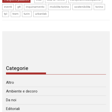
,
,
,
,
,
,
eventi
gtt
inquinamento
mobilita torino
sostenibilita
torino
,
,
,
tpl
tram
turin
urbanlab
Categorie
Altro
Ambiente e decoro
Da noi
Editoriali