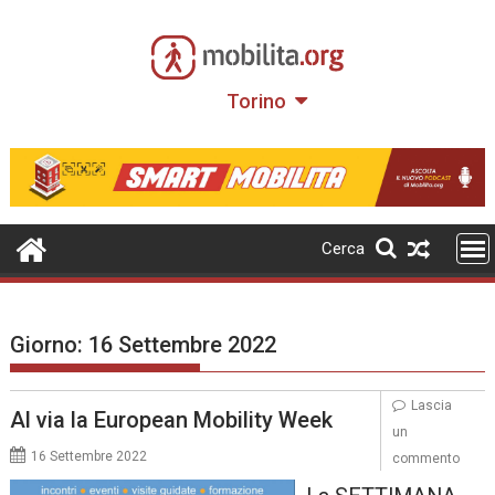
Skip
to
content
Torino
Cerca
Giorno:
16 Settembre 2022
Lascia
Al via la European Mobility Week
un
16 Settembre 2022
commento