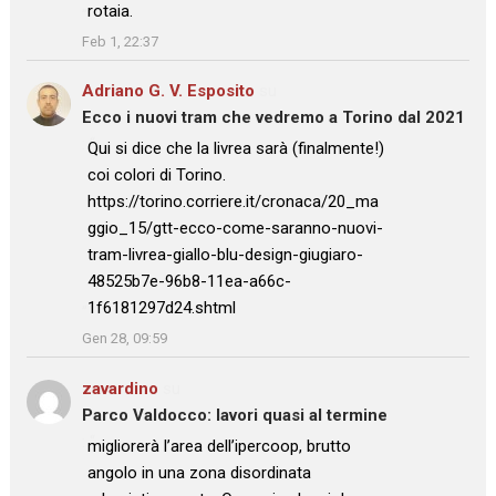
rotaia.
”
Feb 1, 22:37
Adriano G. V. Esposito
su
Ecco i nuovi tram che vedremo a Torino dal 2021
: “
Qui si dice che la livrea sarà (finalmente!)
coi colori di Torino.
https://torino.corriere.it/cronaca/20_ma
ggio_15/gtt-ecco-come-saranno-nuovi-
tram-livrea-giallo-blu-design-giugiaro-
48525b7e-96b8-11ea-a66c-
1f6181297d24.shtml
”
Gen 28, 09:59
zavardino
su
Parco Valdocco: lavori quasi al termine
: “
migliorerà l’area dell’ipercoop, brutto
angolo in una zona disordinata