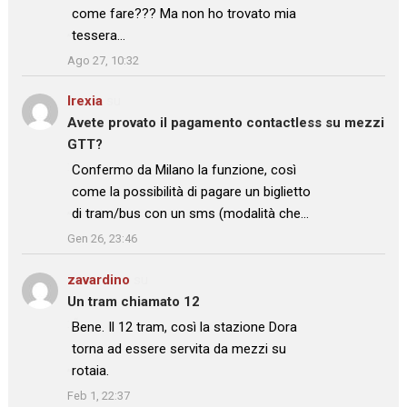
come fare??? Ma non ho trovato mia
tessera…
”
Ago 27, 10:32
Irexia
su
Avete provato il pagamento contactless su mezzi
GTT?
: “
Confermo da Milano la funzione, così
come la possibilità di pagare un biglietto
di tram/bus con un sms (modalità che…
”
Gen 26, 23:46
zavardino
su
Un tram chiamato 12
: “
Bene. Il 12 tram, così la stazione Dora
torna ad essere servita da mezzi su
rotaia.
”
Feb 1, 22:37