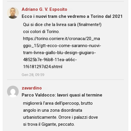
Adriano G. V. Esposito
su
Ecco i nuovi tram che vedremo a Torino dal 2021
: “
Qui si dice che la livrea sarà (finalmente!)
coi colori di Torino.
https://torino.corriere.it/cronaca/20_ma
ggio_15/gtt-ecco-come-saranno-nuovi-
tram-livrea-giallo-blu-design-giugiaro-
48525b7e-96b8-11ea-a66c-
1f6181297d24.shtml
”
Gen 28, 09:59
zavardino
su
Parco Valdocco: lavori quasi al termine
: “
migliorerà l’area dell’ipercoop, brutto
angolo in una zona disordinata
urbanisticamente. Orrore i palazzi dove
si trova il Gigante, peccato.
”