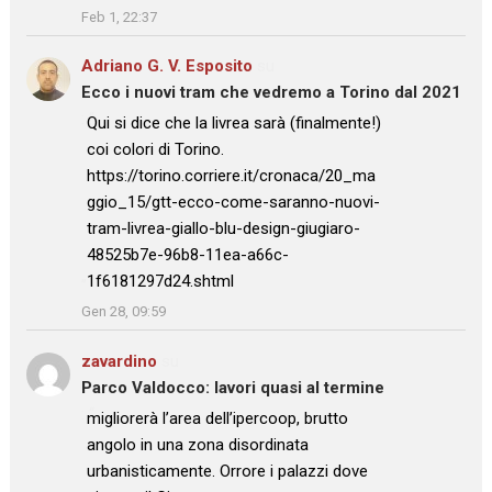
Feb 1, 22:37
Adriano G. V. Esposito
su
Ecco i nuovi tram che vedremo a Torino dal 2021
: “
Qui si dice che la livrea sarà (finalmente!)
coi colori di Torino.
https://torino.corriere.it/cronaca/20_ma
ggio_15/gtt-ecco-come-saranno-nuovi-
tram-livrea-giallo-blu-design-giugiaro-
48525b7e-96b8-11ea-a66c-
1f6181297d24.shtml
”
Gen 28, 09:59
zavardino
su
Parco Valdocco: lavori quasi al termine
: “
migliorerà l’area dell’ipercoop, brutto
angolo in una zona disordinata
urbanisticamente. Orrore i palazzi dove