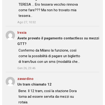
TERESA … Ero tessera vecchio rinnova
come fare??? Ma non ho trovato mia
tessera…
”
Ago 27, 10:32
Irexia
su
Avete provato il pagamento contactless su mezzi
GTT?
: “
Confermo da Milano la funzione, così
come la possibilità di pagare un biglietto
di tram/bus con un sms (modalità che…
”
Gen 26, 23:46
zavardino
su
Un tram chiamato 12
: “
Bene. Il 12 tram, così la stazione Dora
torna ad essere servita da mezzi su
rotaia.
”