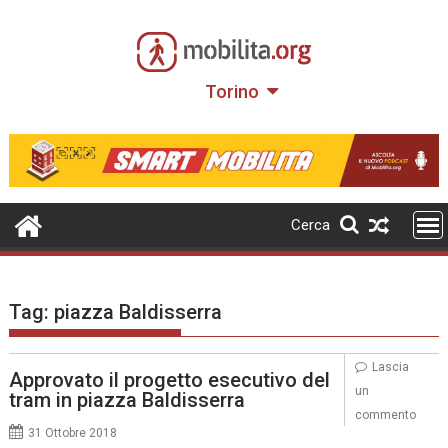
Skip
to
content
Torino
Cerca
Tag:
piazza Baldisserra
Lascia
Approvato il progetto esecutivo del
un
tram in piazza Baldisserra
commento
31 Ottobre 2018