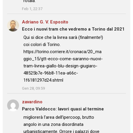
rotaia.
”
Feb 1, 22:37
Adriano G. V. Esposito
su
Ecco i nuovi tram che vedremo a Torino dal 2021
: “
Qui si dice che la livrea sarà (finalmente!)
coi colori di Torino.
https://torino.corriere.it/cronaca/20_ma
ggio_15/gtt-ecco-come-saranno-nuovi-
tram-livrea-giallo-blu-design-giugiaro-
48525b7e-96b8-11ea-a66c-
1f6181297d24.shtml
”
Gen 28, 09:59
zavardino
su
Parco Valdocco: lavori quasi al termine
: “
migliorerà l’area dell’ipercoop, brutto
angolo in una zona disordinata
urbanisticamente. Orrore i palazzi dove