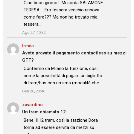
: “
Ciao buon giorno!.. Mi sorda SALAMONE
TERESA … Ero tessera vecchio rinnova
come fare??? Ma non ho trovato mia
tessera…
”
Ago 27, 10:32
Irexia
su
Avete provato il pagamento contactless su mezzi
GTT?
: “
Confermo da Milano la funzione, così
come la possibilità di pagare un biglietto
di tram/bus con un sms (modalità che…
”
Gen 26, 23:46
zavardino
su
Un tram chiamato 12
: “
Bene. Il 12 tram, così la stazione Dora
torna ad essere servita da mezzi su