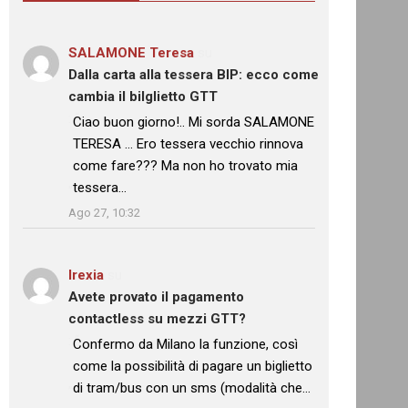
SALAMONE Teresa
su
Dalla carta alla tessera BIP: ecco come
cambia il bilglietto GTT
: “
Ciao buon giorno!.. Mi sorda SALAMONE
TERESA … Ero tessera vecchio rinnova
come fare??? Ma non ho trovato mia
tessera…
”
Ago 27, 10:32
Irexia
su
Avete provato il pagamento
contactless su mezzi GTT?
: “
Confermo da Milano la funzione, così
come la possibilità di pagare un biglietto
di tram/bus con un sms (modalità che…
”