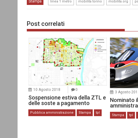
,
,
,
Stampa
linea 1 metro
mobilita torino
mobilita.org
pa
Post correlati
10 Agosto 2018
0
3 Agosto 201
Sospensione estiva della ZTL e
Nominato il
delle soste a pagamento
amministra
Pubblica amministrazione
Stampa
tpl
Stampa
tpl