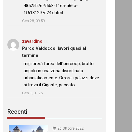
48525b7e-96b8-11ea-a66c-
1f6181297d24.shtml
”
Gen 28, 09:59
zavardino
su
Parco Valdocco: lavori quasi al
termine
: “
migliorerà l’area dell’ipercoop, brutto
angolo in una zona disordinata
urbanisticamente. Orrore i palazzi dove
si trova il Gigante, peccato.
”
Gen 1, 01:26
Recenti
26 Ottobre 2022