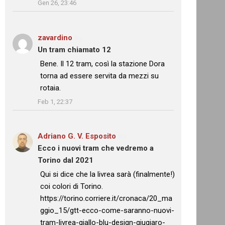
Gen 26, 23:46
zavardino
su
Un tram chiamato 12
: “
Bene. Il 12 tram, così la stazione Dora
torna ad essere servita da mezzi su
rotaia.
”
Feb 1, 22:37
Adriano G. V. Esposito
su
Ecco i nuovi tram che vedremo a
Torino dal 2021
: “
Qui si dice che la livrea sarà (finalmente!)
coi colori di Torino.
https://torino.corriere.it/cronaca/20_ma
ggio_15/gtt-ecco-come-saranno-nuovi-
tram-livrea-giallo-blu-design-giugiaro-