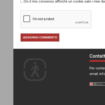
Do il mio consenso affinché un cookie salvi i miei d
Contatt
Per contat
email:
inf