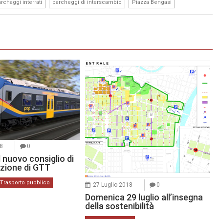
,
,
rchaggi interrati
parcheggi di interscambio
Piazza Bengasi
8
0
 nuovo consiglio di
zione di GTT
Trasporto pubblico
27 Luglio 2018
0
Domenica 29 luglio all’insegna
della sostenibilità