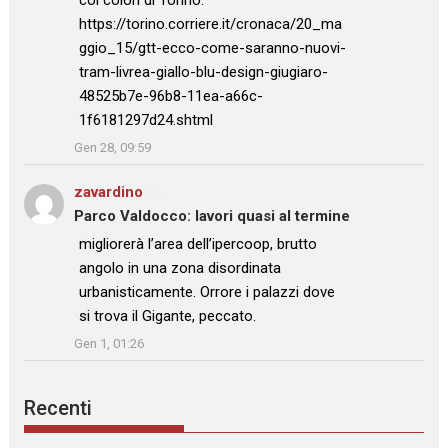
https://torino.corriere.it/cronaca/20_ma
ggio_15/gtt-ecco-come-saranno-nuovi-
tram-livrea-giallo-blu-design-giugiaro-
48525b7e-96b8-11ea-a66c-
1f6181297d24.shtml
”
Gen 28, 09:59
zavardino
su
Parco Valdocco: lavori quasi al termine
: “
migliorerà l’area dell’ipercoop, brutto
angolo in una zona disordinata
urbanisticamente. Orrore i palazzi dove
si trova il Gigante, peccato.
”
Gen 1, 01:26
Recenti