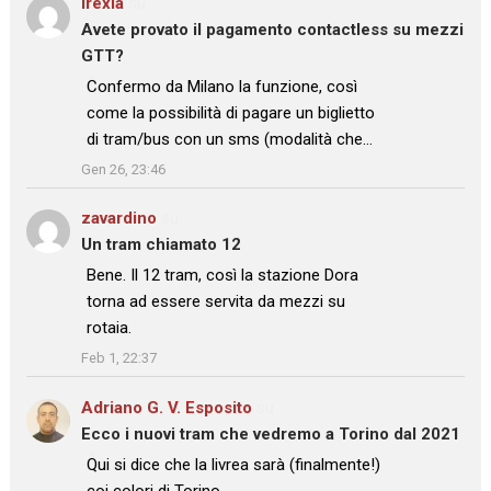
Irexia
su
Avete provato il pagamento contactless su mezzi
GTT?
: “
Confermo da Milano la funzione, così
come la possibilità di pagare un biglietto
di tram/bus con un sms (modalità che…
”
Gen 26, 23:46
zavardino
su
Un tram chiamato 12
: “
Bene. Il 12 tram, così la stazione Dora
torna ad essere servita da mezzi su
rotaia.
”
Feb 1, 22:37
Adriano G. V. Esposito
su
Ecco i nuovi tram che vedremo a Torino dal 2021
: “
Qui si dice che la livrea sarà (finalmente!)
coi colori di Torino.