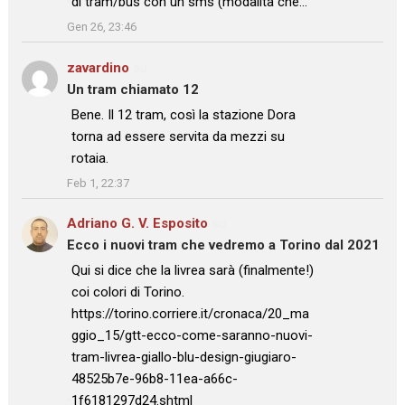
di tram/bus con un sms (modalità che…
”
Gen 26, 23:46
zavardino
su
Un tram chiamato 12
: “
Bene. Il 12 tram, così la stazione Dora
torna ad essere servita da mezzi su
rotaia.
”
Feb 1, 22:37
Adriano G. V. Esposito
su
Ecco i nuovi tram che vedremo a Torino dal 2021
: “
Qui si dice che la livrea sarà (finalmente!)
coi colori di Torino.
https://torino.corriere.it/cronaca/20_ma
ggio_15/gtt-ecco-come-saranno-nuovi-
tram-livrea-giallo-blu-design-giugiaro-
48525b7e-96b8-11ea-a66c-
1f6181297d24.shtml
”