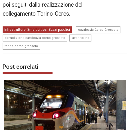
poi seguiti dalla realizzazione del
collegamento Torino-Ceres.
,
Infrastrutture
Smart cities
Spazi pubblici
,
,
cavalcavia Corso Grosseto
,
,
demolizione cavalcavia corso grosseto
lavori torino
torino corso grosseto
Post correlati