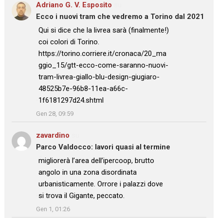
Adriano G. V. Esposito
su
Ecco i nuovi tram che vedremo a Torino dal 2021
: “
Qui si dice che la livrea sarà (finalmente!)
coi colori di Torino.
https://torino.corriere.it/cronaca/20_ma
ggio_15/gtt-ecco-come-saranno-nuovi-
tram-livrea-giallo-blu-design-giugiaro-
48525b7e-96b8-11ea-a66c-
1f6181297d24.shtml
”
Gen 28, 09:59
zavardino
su
Parco Valdocco: lavori quasi al termine
: “
migliorerà l’area dell’ipercoop, brutto
angolo in una zona disordinata
urbanisticamente. Orrore i palazzi dove
si trova il Gigante, peccato.
”
Gen 1, 01:26