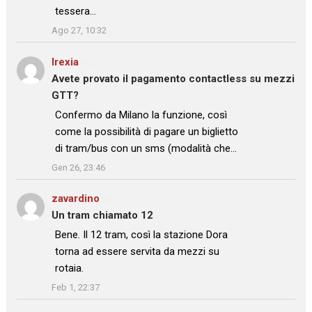
tessera…
”
Ago 27, 10:32
Irexia
su
Avete provato il pagamento contactless su mezzi
GTT?
: “
Confermo da Milano la funzione, così
come la possibilità di pagare un biglietto
di tram/bus con un sms (modalità che…
”
Gen 26, 23:46
zavardino
su
Un tram chiamato 12
: “
Bene. Il 12 tram, così la stazione Dora
torna ad essere servita da mezzi su
rotaia.
”
Feb 1, 22:37