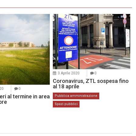
3 Aprile 2020
0
Coronavirus, ZTL sospesa fino
al 18 aprile
20
0
eri al termine in area
Pubblica amministrazione
bre
Spazi pubblici