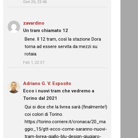
Gen 26, 23:46
zavardino
su
Un tram chiamato 12
: “
Bene. Il 12 tram, così la stazione Dora
torna ad essere servita da mezzi su
rotaia.
”
Feb 1, 22:37
Adriano G. V. Esposito
su
Ecco i nuovi tram che vedremo a
Torino dal 2021
: “
Qui si dice che la livrea sarà (finalmente!)
coi colori di Torino.
https://torino.corriere.it/cronaca/20_ma
ggio_15/gtt-ecco-come-saranno-nuovi-
tram-livrea-giallo-blu-design-giugiaro-