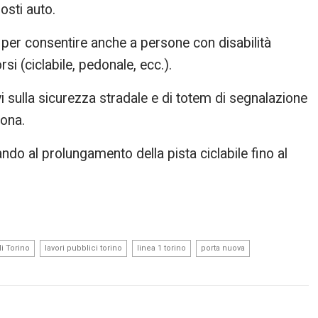
osti auto.
 per consentire anche a persone con disabilità
si (ciclabile, pedonale, ecc.).
ivi sulla sicurezza stradale e di totem di segnalazione
zona.
ando al prolungamento della pista ciclabile fino al
,
,
,
,
di Torino
lavori pubblici torino
linea 1 torino
porta nuova