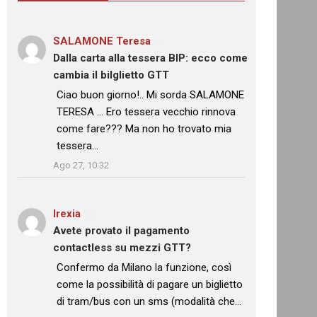
SALAMONE Teresa
su
Dalla carta alla tessera BIP: ecco come
cambia il bilglietto GTT
: “
Ciao buon giorno!.. Mi sorda SALAMONE
TERESA … Ero tessera vecchio rinnova
come fare??? Ma non ho trovato mia
tessera…
”
Ago 27, 10:32
Irexia
su
Avete provato il pagamento
contactless su mezzi GTT?
: “
Confermo da Milano la funzione, così
come la possibilità di pagare un biglietto
di tram/bus con un sms (modalità che…
”