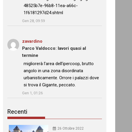
48525b7e-96b8-11ea-a66c-
1f6181297d24.shtml
”
Gen 28, 09:59
zavardino
su
Parco Valdocco: lavori quasi al
termine
: “
migliorerà l’area dell’ipercoop, brutto
angolo in una zona disordinata
urbanisticamente. Orrore i palazzi dove
si trova il Gigante, peccato.
”
Gen 1, 01:26
Recenti
26 Ottobre 2022