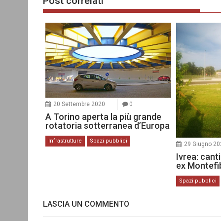
Post correlati
20 Settembre 2020
0
A Torino aperta la più grande
rotatoria sotterranea d’Europa
Infrastrutture
Spazi pubblici
29 Giugno 20
Ivrea: canti
ex Montefi
Spazi pubblici
LASCIA UN COMMENTO