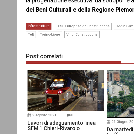
la progettazione esecutiva da sottoporre al
dei Beni Culturali e della Regione Piemo
,
Infrastrutture
CSC Entreprise de Constructions
Dodin Cam
,
,
Telt
Torino-Lione
Vinci Constructions
Post correlati
9 Agosto 2021
0
21 Giugno 20
Lavori di adeguamento linea
SFM 1 Chieri-Rivarolo
Da martedì 