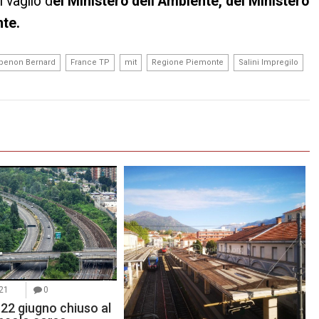
 vaglio d
el Ministero dell’Ambiente, del Ministero
nte.
,
,
,
,
,
penon Bernard
France TP
mit
Regione Piemonte
Salini Impregilo
21
0
22 giugno chiuso al