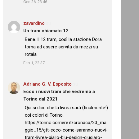
Gen 26, 23:46
zavardino
su
Un tram chiamato 12
: “
Bene. Il 12 tram, così la stazione Dora
torna ad essere servita da mezzi su
rotaia.
”
Feb 1, 22:37
Adriano G. V. Esposito
su
Ecco i nuovi tram che vedremo a
Torino dal 2021
: “
Qui si dice che la livrea sarà (finalmente!)
coi colori di Torino.
https://torino.corriere.it/cronaca/20_ma
ggio_15/gtt-ecco-come-saranno-nuovi-
tram-livrea-giallo-blu-design-giugiaro-