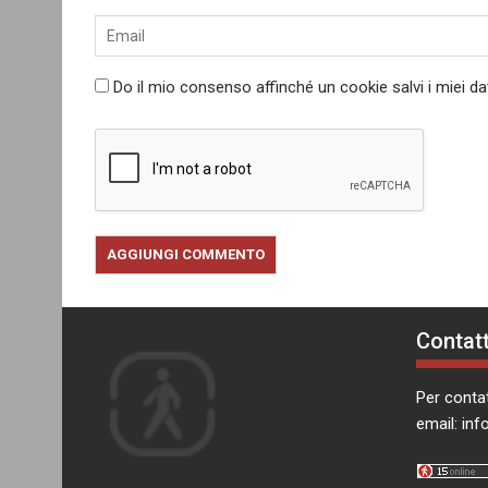
Do il mio consenso affinché un cookie salvi i miei d
Contatt
Per contat
email:
inf