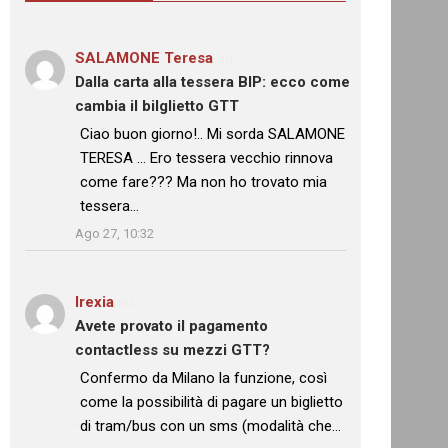
SALAMONE Teresa
su
Dalla carta alla tessera BIP: ecco come
cambia il bilglietto GTT
: “
Ciao buon giorno!.. Mi sorda SALAMONE
TERESA … Ero tessera vecchio rinnova
come fare??? Ma non ho trovato mia
tessera…
”
Ago 27, 10:32
Irexia
su
Avete provato il pagamento
contactless su mezzi GTT?
: “
Confermo da Milano la funzione, così
come la possibilità di pagare un biglietto
di tram/bus con un sms (modalità che…
”