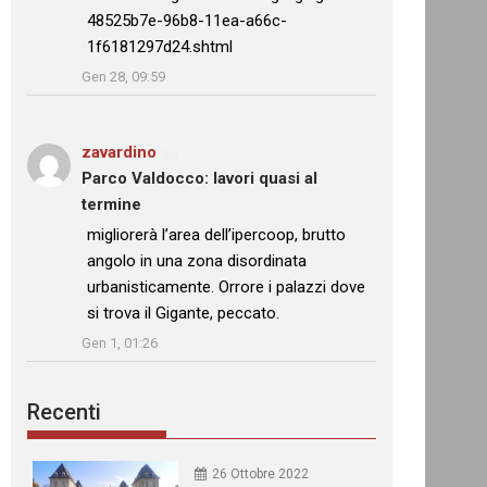
48525b7e-96b8-11ea-a66c-
1f6181297d24.shtml
”
Gen 28, 09:59
zavardino
su
Parco Valdocco: lavori quasi al
termine
: “
migliorerà l’area dell’ipercoop, brutto
angolo in una zona disordinata
urbanisticamente. Orrore i palazzi dove
si trova il Gigante, peccato.
”
Gen 1, 01:26
Recenti
26 Ottobre 2022