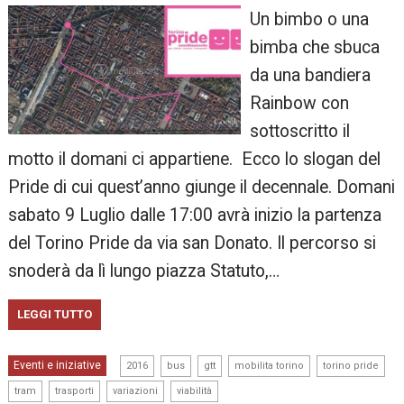
Un bimbo o una
bimba che sbuca
da una bandiera
Rainbow con
sottoscritto il
motto il domani ci appartiene. Ecco lo slogan del
Pride di cui quest’anno giunge il decennale. Domani
sabato 9 Luglio dalle 17:00 avrà inizio la partenza
del Torino Pride da via san Donato. Il percorso si
snoderà da lì lungo piazza Statuto,…
LEGGI TUTTO
,
,
,
,
,
Eventi e iniziative
2016
bus
gtt
mobilita torino
torino pride
,
,
,
tram
trasporti
variazioni
viabilità