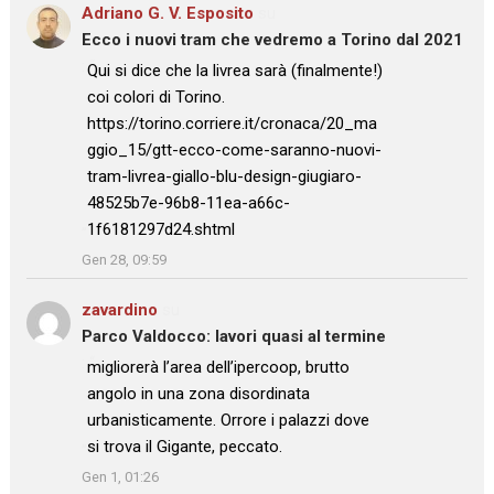
Adriano G. V. Esposito
su
Ecco i nuovi tram che vedremo a Torino dal 2021
: “
Qui si dice che la livrea sarà (finalmente!)
coi colori di Torino.
https://torino.corriere.it/cronaca/20_ma
ggio_15/gtt-ecco-come-saranno-nuovi-
tram-livrea-giallo-blu-design-giugiaro-
48525b7e-96b8-11ea-a66c-
1f6181297d24.shtml
”
Gen 28, 09:59
zavardino
su
Parco Valdocco: lavori quasi al termine
: “
migliorerà l’area dell’ipercoop, brutto
angolo in una zona disordinata
urbanisticamente. Orrore i palazzi dove
si trova il Gigante, peccato.
”
Gen 1, 01:26