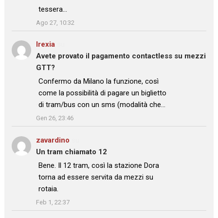
tessera…
”
Ago 27, 10:32
Irexia
su
Avete provato il pagamento contactless su mezzi
GTT?
: “
Confermo da Milano la funzione, così
come la possibilità di pagare un biglietto
di tram/bus con un sms (modalità che…
”
Gen 26, 23:46
zavardino
su
Un tram chiamato 12
: “
Bene. Il 12 tram, così la stazione Dora
torna ad essere servita da mezzi su
rotaia.
”
Feb 1, 22:37