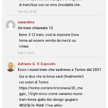
di tram/bus con un sms (modalità che…
”
Gen 26, 23:46
zavardino
su
Un tram chiamato 12
: “
Bene. Il 12 tram, così la stazione Dora
torna ad essere servita da mezzi su
rotaia.
”
Feb 1, 22:37
Adriano G. V. Esposito
su
Ecco i nuovi tram che vedremo a Torino dal 2021
: “
Qui si dice che la livrea sarà (finalmente!)
coi colori di Torino.
https://torino.corriere.it/cronaca/20_ma
ggio_15/gtt-ecco-come-saranno-nuovi-
tram-livrea-giallo-blu-design-giugiaro-
48525b7e-96b8-11ea-a66c-