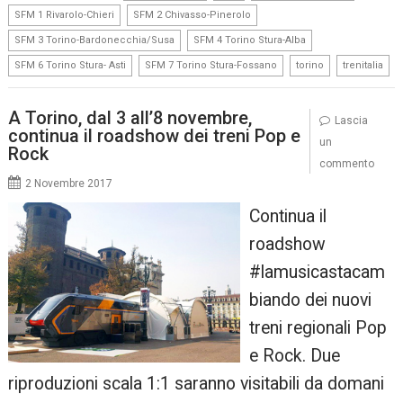
,
,
SFM 1 Rivarolo-Chieri
SFM 2 Chivasso-Pinerolo
,
,
SFM 3 Torino-Bardonecchia/Susa
SFM 4 Torino Stura-Alba
,
,
,
SFM 6 Torino Stura- Asti
SFM 7 Torino Stura-Fossano
torino
trenitalia
A Torino, dal 3 all’8 novembre,
Lascia
continua il roadshow dei treni Pop e
un
Rock
commento
2 Novembre 2017
Continua il
roadshow
#lamusicastacam
biando dei nuovi
treni regionali Pop
e Rock. Due
riproduzioni scala 1:1 saranno visitabili da domani