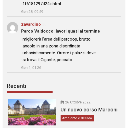
1f6181297d24.shtml
”
Gen 28, 09:59
zavardino
su
Parco Valdocco: lavori quasi al termine
: “
migliorerà l’area dell’ipercoop, brutto
angolo in una zona disordinata
urbanisticamente. Orrore i palazzi dove
si trova il Gigante, peccato.
”
Gen 1, 01:26
Recenti
26 Ottobre 2022
Un nuovo corso Marconi
Ambiente e decoro