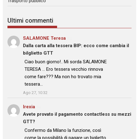
Trasporto pubblico
Ultimi commenti
SALAMONE Teresa
su
Dalla carta alla tessera BIP: ecco come cambia il
bilglietto GTT
: “
Ciao buon giorno!.. Mi sorda SALAMONE
TERESA … Ero tessera vecchio rinnova
come fare??? Ma non ho trovato mia
tessera…
”
Ago 27, 10:32
Irexia
su
Avete provato il pagamento contactless su mezzi
GTT?
: “
Confermo da Milano la funzione, così
come la possibilità di pagare un biglietto