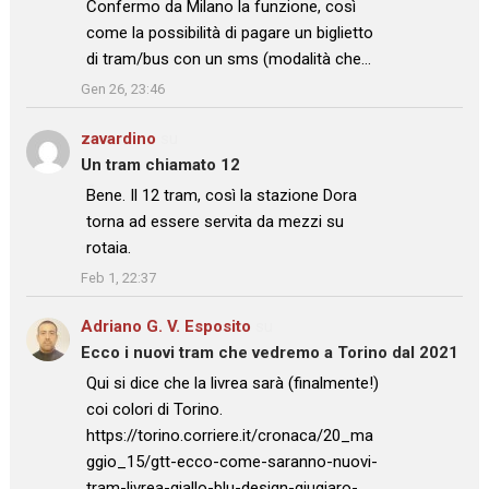
: “
Confermo da Milano la funzione, così
come la possibilità di pagare un biglietto
di tram/bus con un sms (modalità che…
”
Gen 26, 23:46
zavardino
su
Un tram chiamato 12
: “
Bene. Il 12 tram, così la stazione Dora
torna ad essere servita da mezzi su
rotaia.
”
Feb 1, 22:37
Adriano G. V. Esposito
su
Ecco i nuovi tram che vedremo a Torino dal 2021
: “
Qui si dice che la livrea sarà (finalmente!)
coi colori di Torino.
https://torino.corriere.it/cronaca/20_ma
ggio_15/gtt-ecco-come-saranno-nuovi-
tram-livrea-giallo-blu-design-giugiaro-