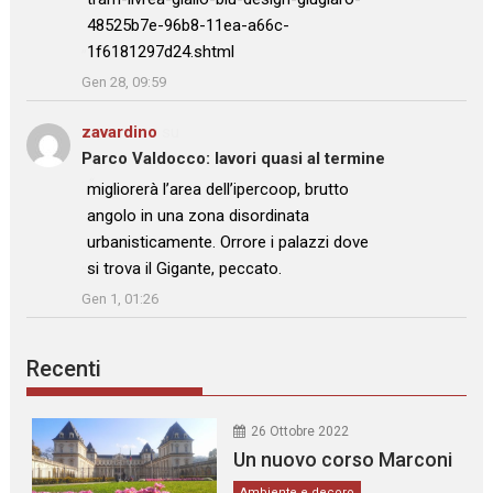
48525b7e-96b8-11ea-a66c-
1f6181297d24.shtml
”
Gen 28, 09:59
zavardino
su
Parco Valdocco: lavori quasi al termine
: “
migliorerà l’area dell’ipercoop, brutto
angolo in una zona disordinata
urbanisticamente. Orrore i palazzi dove
si trova il Gigante, peccato.
”
Gen 1, 01:26
Recenti
26 Ottobre 2022
Un nuovo corso Marconi
Ambiente e decoro