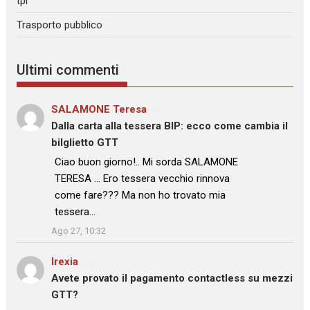
tpl
Trasporto pubblico
Ultimi commenti
SALAMONE Teresa
su
Dalla carta alla tessera BIP: ecco come cambia il
bilglietto GTT
: “
Ciao buon giorno!.. Mi sorda SALAMONE
TERESA … Ero tessera vecchio rinnova
come fare??? Ma non ho trovato mia
tessera…
”
Ago 27, 10:32
Irexia
su
Avete provato il pagamento contactless su mezzi
GTT?