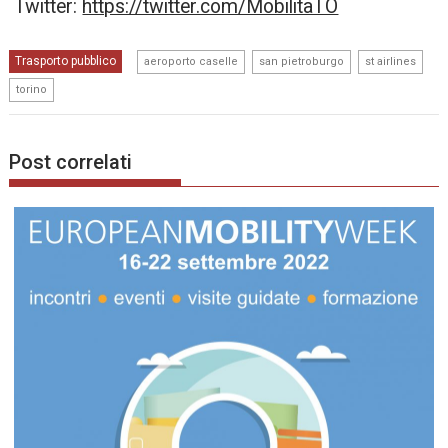
Twitter:
https://twitter.com/MobilitaTO
,
,
,
Trasporto pubblico
aeroporto caselle
san pietroburgo
st airlines
torino
Post correlati