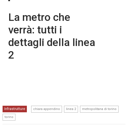
La metro che
verrà: tutti i
dettagli della linea
2
,
,
,
Infrastrutture
chiara appendino
linea 2
metropolitana di torino
torino