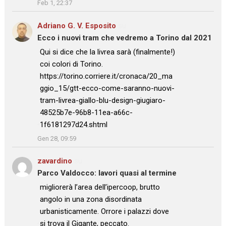
Feb 1, 22:37
Adriano G. V. Esposito
su
Ecco i nuovi tram che vedremo a Torino dal 2021
: “
Qui si dice che la livrea sarà (finalmente!)
coi colori di Torino.
https://torino.corriere.it/cronaca/20_ma
ggio_15/gtt-ecco-come-saranno-nuovi-
tram-livrea-giallo-blu-design-giugiaro-
48525b7e-96b8-11ea-a66c-
1f6181297d24.shtml
”
Gen 28, 09:59
zavardino
su
Parco Valdocco: lavori quasi al termine
: “
migliorerà l’area dell’ipercoop, brutto
angolo in una zona disordinata
urbanisticamente. Orrore i palazzi dove
si trova il Gigante, peccato.
”