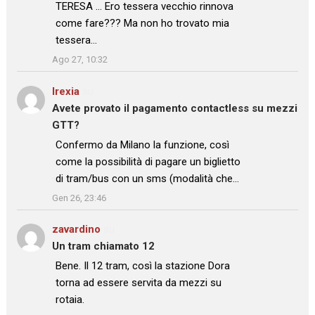
TERESA … Ero tessera vecchio rinnova
come fare??? Ma non ho trovato mia
tessera…
”
Ago 27, 10:32
Irexia
su
Avete provato il pagamento contactless su mezzi
GTT?
: “
Confermo da Milano la funzione, così
come la possibilità di pagare un biglietto
di tram/bus con un sms (modalità che…
”
Gen 26, 23:46
zavardino
su
Un tram chiamato 12
: “
Bene. Il 12 tram, così la stazione Dora
torna ad essere servita da mezzi su
rotaia.
”