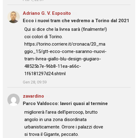
Adriano G. V. Esposito
su
Ecco i nuovi tram che vedremo a Torino dal 2021
: “
Qui si dice che la livrea sarà (finalmente!)
coi colori di Torino.
https://torino.corriere.it/cronaca/20_ma
ggio_15/gtt-ecco-come-saranno-nuovi-
tram-livrea-giallo-blu-design-giugiaro-
48525b7e-96b8-11ea-a66c-
1f6181297d24.shtml
”
Gen 28, 09:59
zavardino
su
Parco Valdocco: lavori quasi al termine
: “
migliorerà l’area dell’ipercoop, brutto
angolo in una zona disordinata
urbanisticamente. Orrore i palazzi dove
si trova il Gigante, peccato.
”