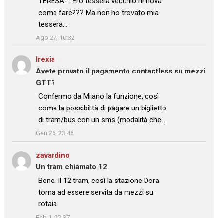
TERESA … Ero tessera vecchio rinnova
come fare??? Ma non ho trovato mia
tessera…
”
Ago 27, 10:32
Irexia
su
Avete provato il pagamento contactless su mezzi
GTT?
: “
Confermo da Milano la funzione, così
come la possibilità di pagare un biglietto
di tram/bus con un sms (modalità che…
”
Gen 26, 23:46
zavardino
su
Un tram chiamato 12
: “
Bene. Il 12 tram, così la stazione Dora
torna ad essere servita da mezzi su
rotaia.
”
Feb 1, 22:37