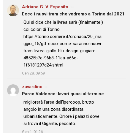
Adriano G. V. Esposito
su
Ecco i nuovi tram che vedremo a Torino dal 2021
: “
Qui si dice che la livrea sarà (finalmente!)
coi colori di Torino.
https://torino.corriere.it/cronaca/20_ma
ggio_15/gtt-ecco-come-saranno-nuovi-
tram-livrea-giallo-blu-design-giugiaro-
48525b7e-96b8-11ea-a66c-
1f6181297d24.shtml
”
Gen 28, 09:59
zavardino
su
Parco Valdocco: lavori quasi al termine
: “
migliorerà l’area dell’ipercoop, brutto
angolo in una zona disordinata
urbanisticamente. Orrore i palazzi dove
si trova il Gigante, peccato.
”
Gen 1, 01:26