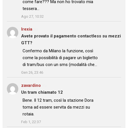
come fare??? Ma non ho trovato mia
tessera…
”
Ago 27, 10:32
Irexia
su
Avete provato il pagamento contactless su mezzi
GTT?
: “
Confermo da Milano la funzione, così
come la possibilità di pagare un biglietto
di tram/bus con un sms (modalità che…
”
Gen 26, 23:46
zavardino
su
Un tram chiamato 12
: “
Bene. Il 12 tram, così la stazione Dora
torna ad essere servita da mezzi su
rotaia.
”
Feb 1, 22:37