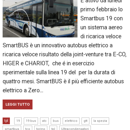
É attivo da lunedì
primo febbraio lo
Smartbus 19 con
un sistema aereo
di ricarica veloce
SmartBUS è un innovativo autobus elettrico a
ricarica veloce risultato della joint-venture tra E-CO,
HIGER e CHARIOT, che é in esercizio
sperimentale sulla linea 19 del per la durata di
quattro mesi. SmartBUS è il più efficiente autobus
elettrico a Zero…
LEGGI TUTTO
,
,
,
,
,
,
,
tpl
19
19 bus
atc
bus
elettrico
gtt
la spezia
,
,
,
,
smartbus
tco
torino
tpl
Ultracondensatori