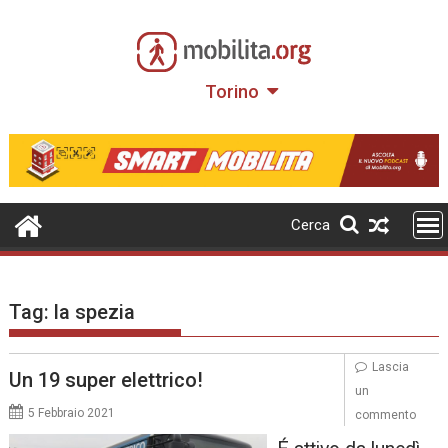
Skip
to
content
Torino
Cerca
Tag:
la spezia
Lascia
Un 19 super elettrico!
un
5 Febbraio 2021
commento