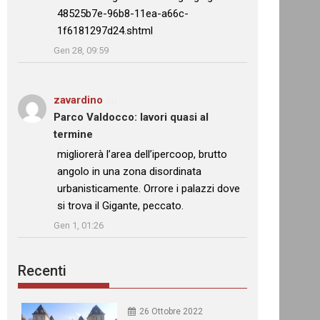
48525b7e-96b8-11ea-a66c-
1f6181297d24.shtml
”
Gen 28, 09:59
zavardino
su
Parco Valdocco: lavori quasi al
termine
: “
migliorerà l’area dell’ipercoop, brutto
angolo in una zona disordinata
urbanisticamente. Orrore i palazzi dove
si trova il Gigante, peccato.
”
Gen 1, 01:26
Recenti
26 Ottobre 2022