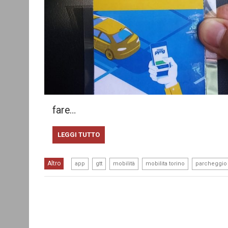
fare…
LEGGI TUTTO
,
,
,
,
Altro
app
gtt
mobilità
mobilita torino
parcheggio