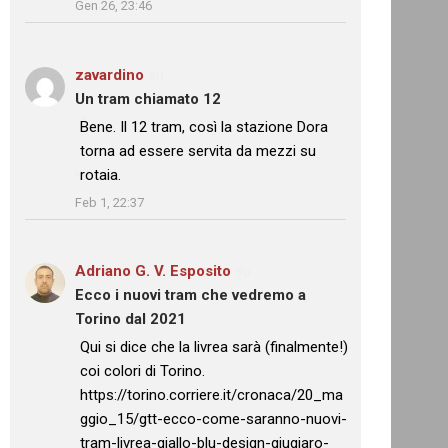
Gen 26, 23:46
zavardino
su
Un tram chiamato 12
: “
Bene. Il 12 tram, così la stazione Dora
torna ad essere servita da mezzi su
rotaia.
”
Feb 1, 22:37
Adriano G. V. Esposito
su
Ecco i nuovi tram che vedremo a
Torino dal 2021
: “
Qui si dice che la livrea sarà (finalmente!)
coi colori di Torino.
https://torino.corriere.it/cronaca/20_ma
ggio_15/gtt-ecco-come-saranno-nuovi-
tram-livrea-giallo-blu-design-giugiaro-