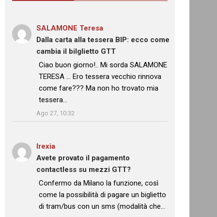
SALAMONE Teresa
su
Dalla carta alla tessera BIP: ecco come
cambia il bilglietto GTT
: “
Ciao buon giorno!.. Mi sorda SALAMONE
TERESA … Ero tessera vecchio rinnova
come fare??? Ma non ho trovato mia
tessera…
”
Ago 27, 10:32
Irexia
su
Avete provato il pagamento
contactless su mezzi GTT?
: “
Confermo da Milano la funzione, così
come la possibilità di pagare un biglietto
di tram/bus con un sms (modalità che…
”