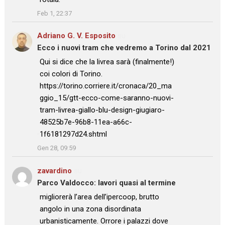
”
Feb 1, 22:37
Adriano G. V. Esposito
su
Ecco i nuovi tram che vedremo a Torino dal 2021
: “
Qui si dice che la livrea sarà (finalmente!)
coi colori di Torino.
https://torino.corriere.it/cronaca/20_ma
ggio_15/gtt-ecco-come-saranno-nuovi-
tram-livrea-giallo-blu-design-giugiaro-
48525b7e-96b8-11ea-a66c-
1f6181297d24.shtml
”
Gen 28, 09:59
zavardino
su
Parco Valdocco: lavori quasi al termine
: “
migliorerà l’area dell’ipercoop, brutto
angolo in una zona disordinata
urbanisticamente. Orrore i palazzi dove