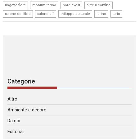
,
,
,
,
lingotto fiere
mobilita torino
nord ovest
oltre il confine
,
,
,
,
salone del libro
salone off
sviluppo culturale
torino
turin
Categorie
Altro
Ambiente e decoro
Da noi
Editoriali