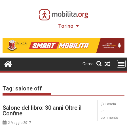
Skip
to
content
Torino
Cerca
Tag:
salone off
Lascia
Salone del libro: 30 anni Oltre il
un
Confine
commento
2 Maggio 2017