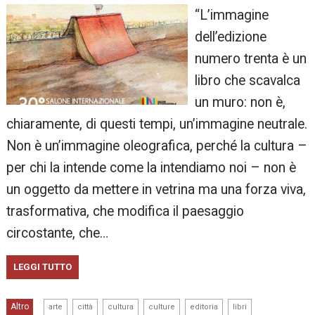
“L’immagine
dell’edizione
numero trenta è un
libro che scavalca
un muro: non è,
chiaramente, di questi tempi, un’immagine neutrale.
Non è un’immagine oleografica, perché la cultura –
per chi la intende come la intendiamo noi – non è
un oggetto da mettere in vetrina ma una forza viva,
trasformativa, che modifica il paesaggio
circostante, che…
LEGGI TUTTO
,
,
,
,
,
,
Altro
arte
città
cultura
culture
editoria
libri