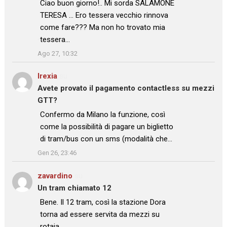
: “
Ciao buon giorno!.. Mi sorda SALAMONE
TERESA … Ero tessera vecchio rinnova
come fare??? Ma non ho trovato mia
tessera…
”
Ago 27, 10:32
Irexia
su
Avete provato il pagamento contactless su mezzi
GTT?
: “
Confermo da Milano la funzione, così
come la possibilità di pagare un biglietto
di tram/bus con un sms (modalità che…
”
Gen 26, 23:46
zavardino
su
Un tram chiamato 12
: “
Bene. Il 12 tram, così la stazione Dora
torna ad essere servita da mezzi su
rotaia.