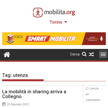
Skip
to
content
Torino
Cerca
Tag:
utenza
Lascia
La mobilità in sharing arriva a
un
Collegno
commento
25 Gennaio 2021