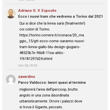
Adriano G. V. Esposito
su
Ecco i nuovi tram che vedremo a Torino dal 2021
: “
Qui si dice che la livrea sarà (finalmente!)
coi colori di Torino.
https://torino.corriere.it/cronaca/20_ma
ggio_15/gtt-ecco-come-saranno-nuovi-
tram-livrea-giallo-blu-design-giugiaro-
48525b7e-96b8-11ea-a66c-
1f6181297d24.shtml
”
Gen 28, 09:59
zavardino
su
Parco Valdocco: lavori quasi al termine
: “
migliorerà l’area dell’ipercoop, brutto
angolo in una zona disordinata
urbanisticamente. Orrore i palazzi dove
si trova il Gigante, peccato.
”