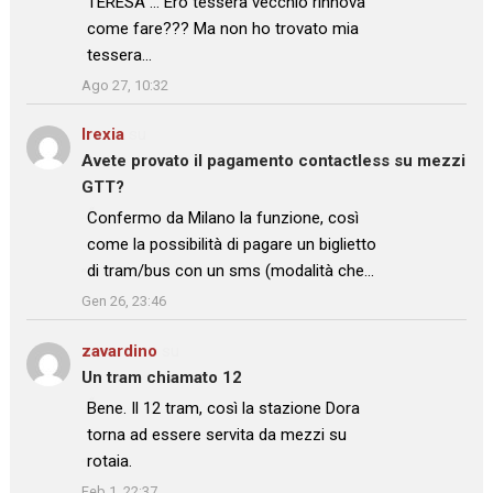
TERESA … Ero tessera vecchio rinnova
come fare??? Ma non ho trovato mia
tessera…
”
Ago 27, 10:32
Irexia
su
Avete provato il pagamento contactless su mezzi
GTT?
: “
Confermo da Milano la funzione, così
come la possibilità di pagare un biglietto
di tram/bus con un sms (modalità che…
”
Gen 26, 23:46
zavardino
su
Un tram chiamato 12
: “
Bene. Il 12 tram, così la stazione Dora
torna ad essere servita da mezzi su
rotaia.
”
Feb 1, 22:37