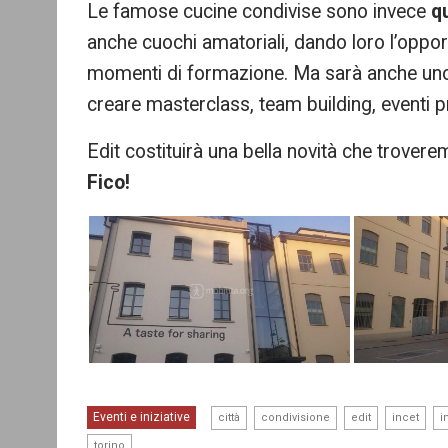
Le famose cucine condivise sono invece
q
anche cuochi amatoriali, dando loro l’oppo
momenti di formazione. Ma sarà anche uno s
creare masterclass, team building, eventi pr
Edit costituirà una bella novità che trovere
Fico!
,
,
,
,
Eventi e iniziative
città
condivisione
edit
incet
i
torino