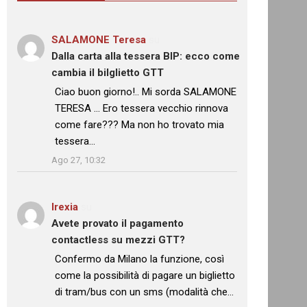
SALAMONE Teresa
su
Dalla carta alla tessera BIP: ecco come
cambia il bilglietto GTT
: “
Ciao buon giorno!.. Mi sorda SALAMONE
TERESA … Ero tessera vecchio rinnova
come fare??? Ma non ho trovato mia
tessera…
”
Ago 27, 10:32
Irexia
su
Avete provato il pagamento
contactless su mezzi GTT?
: “
Confermo da Milano la funzione, così
come la possibilità di pagare un biglietto
di tram/bus con un sms (modalità che…
”