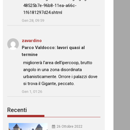
48525b7e-96b8-11ea-a66c-
1f6181297d24.shtml
”
Gen 28, 09:59
zavardino
su
Parco Valdocco: lavori quasi al
termine
: “
migliorerà l’area dell’ipercoop, brutto
angolo in una zona disordinata
urbanisticamente. Orrore i palazzi dove
si trova il Gigante, peccato.
”
Gen 1, 01:26
Recenti
26 Ottobre 2022