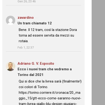
Gen 26, 23:46
zavardino
su
Un tram chiamato 12
: “
Bene. Il 12 tram, così la stazione Dora
torna ad essere servita da mezzi su
rotaia.
”
Feb 1, 22:37
Adriano G. V. Esposito
su
Ecco i nuovi tram che vedremo a
Torino dal 2021
: “
Qui si dice che la livrea sarà (finalmente!)
coi colori di Torino.
https://torino.corriere.it/cronaca/20_ma
ggio_15/gtt-ecco-come-saranno-nuovi-
tram-livrea-giallo-blu-design-giugiaro-