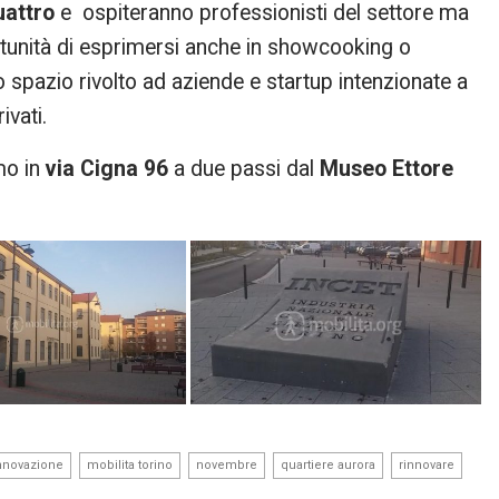
uattro
e ospiteranno professionisti del settore ma
rtunità di esprimersi anche in showcooking o
pazio rivolto ad aziende e startup intenzionate a
ivati.
mo in
via Cigna 96
a due passi dal
Museo Ettore
,
,
,
,
,
nnovazione
mobilita torino
novembre
quartiere aurora
rinnovare