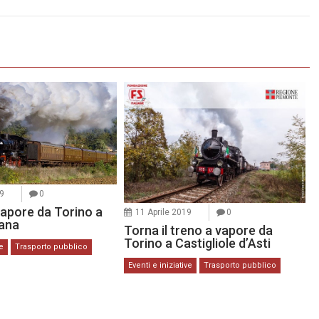
9
0
vapore da Torino a
11 Aprile 2019
0
ana
Torna il treno a vapore da
Torino a Castigliole d’Asti
ve
Trasporto pubblico
Eventi e iniziative
Trasporto pubblico