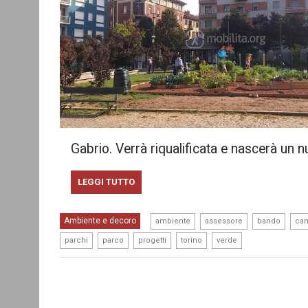
Gabrio. Verrà riqualificata e nascerà un 
LEGGI TUTTO
,
,
,
Ambiente e decoro
ambiente
assessore
bando
can
,
,
,
,
parchi
parco
progetti
torino
verde