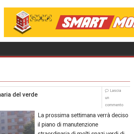
Lascia
naria del verde
un
commento
La prossima settimana verrà deciso
il piano di manutenzione
straordinaria di molti spazi verdi di