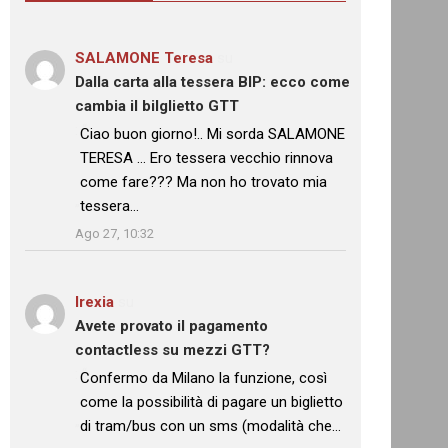
SALAMONE Teresa
su
Dalla carta alla tessera BIP: ecco come
cambia il bilglietto GTT
: “
Ciao buon giorno!.. Mi sorda SALAMONE
TERESA … Ero tessera vecchio rinnova
come fare??? Ma non ho trovato mia
tessera…
”
Ago 27, 10:32
Irexia
su
Avete provato il pagamento
contactless su mezzi GTT?
: “
Confermo da Milano la funzione, così
come la possibilità di pagare un biglietto
di tram/bus con un sms (modalità che…
”