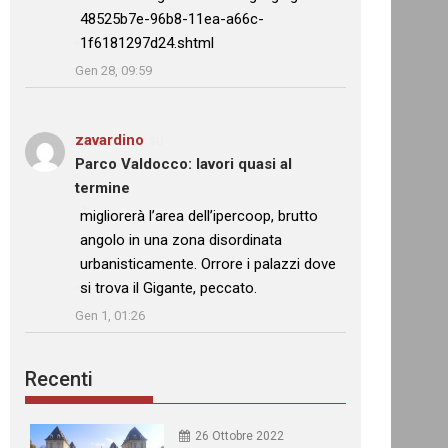
48525b7e-96b8-11ea-a66c-
1f6181297d24.shtml
”
Gen 28, 09:59
zavardino
su
Parco Valdocco: lavori quasi al
termine
: “
migliorerà l’area dell’ipercoop, brutto
angolo in una zona disordinata
urbanisticamente. Orrore i palazzi dove
si trova il Gigante, peccato.
”
Gen 1, 01:26
Recenti
26 Ottobre 2022