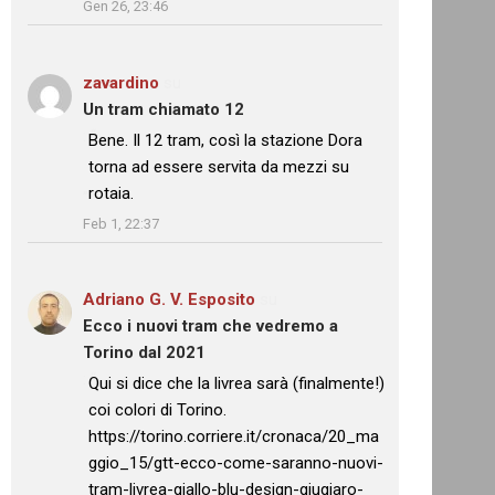
Gen 26, 23:46
zavardino
su
Un tram chiamato 12
: “
Bene. Il 12 tram, così la stazione Dora
torna ad essere servita da mezzi su
rotaia.
”
Feb 1, 22:37
Adriano G. V. Esposito
su
Ecco i nuovi tram che vedremo a
Torino dal 2021
: “
Qui si dice che la livrea sarà (finalmente!)
coi colori di Torino.
https://torino.corriere.it/cronaca/20_ma
ggio_15/gtt-ecco-come-saranno-nuovi-
tram-livrea-giallo-blu-design-giugiaro-