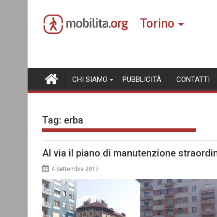
Skip
to
Torino
content
CHI SIAMO
PUBBLICITÀ
CONTATTI
Tag:
erba
Al via il piano di manutenzione straordi
4 Settembre 2017