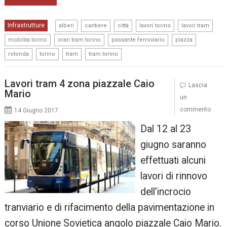
,
,
,
,
,
Infrastrutture
alberi
cantiere
città
lavori torino
lavori tram
,
,
,
,
mobilita torino
orari tram torino
passante ferroviario
piazza
,
,
,
rotonda
torino
tram
tram torino
Lavori tram 4 zona piazzale Caio
Lascia
Mario
un
commento
14 Giugno 2017
Dal 12 al 23
giugno saranno
effettuati alcuni
lavori di rinnovo
dell’incrocio
tranviario e di rifacimento della pavimentazione in
corso Unione Sovietica angolo piazzale Caio Mario.