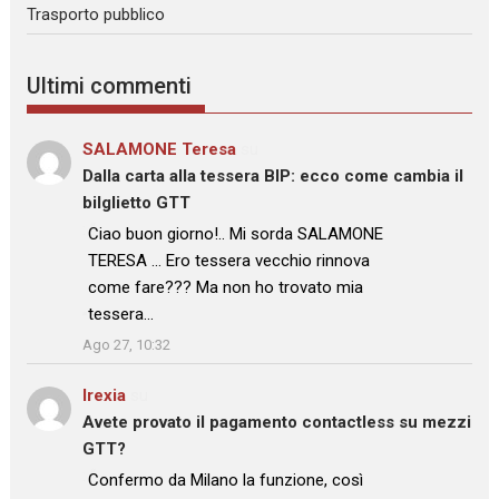
Trasporto pubblico
Ultimi commenti
SALAMONE Teresa
su
Dalla carta alla tessera BIP: ecco come cambia il
bilglietto GTT
: “
Ciao buon giorno!.. Mi sorda SALAMONE
TERESA … Ero tessera vecchio rinnova
come fare??? Ma non ho trovato mia
tessera…
”
Ago 27, 10:32
Irexia
su
Avete provato il pagamento contactless su mezzi
GTT?
: “
Confermo da Milano la funzione, così