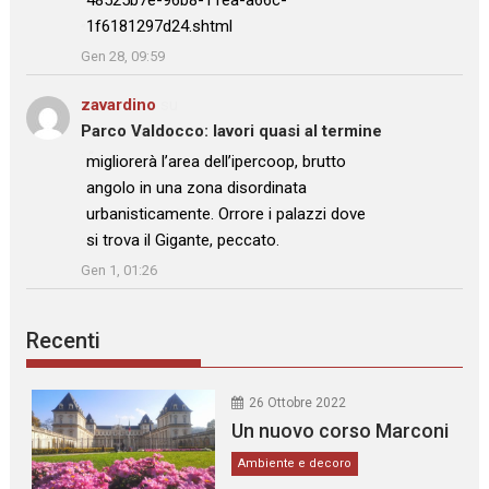
1f6181297d24.shtml
”
Gen 28, 09:59
zavardino
su
Parco Valdocco: lavori quasi al termine
: “
migliorerà l’area dell’ipercoop, brutto
angolo in una zona disordinata
urbanisticamente. Orrore i palazzi dove
si trova il Gigante, peccato.
”
Gen 1, 01:26
Recenti
26 Ottobre 2022
Un nuovo corso Marconi
Ambiente e decoro