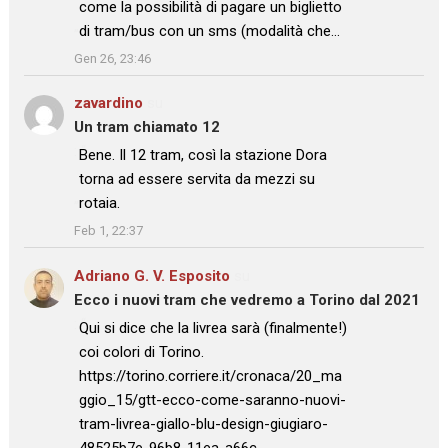
come la possibilità di pagare un biglietto
di tram/bus con un sms (modalità che…
”
Gen 26, 23:46
zavardino
su
Un tram chiamato 12
: “
Bene. Il 12 tram, così la stazione Dora
torna ad essere servita da mezzi su
rotaia.
”
Feb 1, 22:37
Adriano G. V. Esposito
su
Ecco i nuovi tram che vedremo a Torino dal 2021
: “
Qui si dice che la livrea sarà (finalmente!)
coi colori di Torino.
https://torino.corriere.it/cronaca/20_ma
ggio_15/gtt-ecco-come-saranno-nuovi-
tram-livrea-giallo-blu-design-giugiaro-
48525b7e-96b8-11ea-a66c-