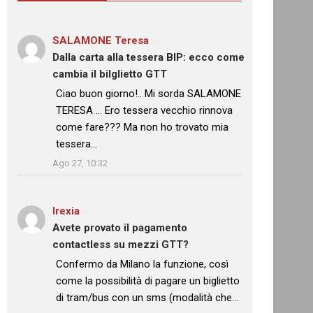
SALAMONE Teresa
su
Dalla carta alla tessera BIP: ecco come
cambia il bilglietto GTT
: “
Ciao buon giorno!.. Mi sorda SALAMONE
TERESA … Ero tessera vecchio rinnova
come fare??? Ma non ho trovato mia
tessera…
”
Ago 27, 10:32
Irexia
su
Avete provato il pagamento
contactless su mezzi GTT?
: “
Confermo da Milano la funzione, così
come la possibilità di pagare un biglietto
di tram/bus con un sms (modalità che…
”