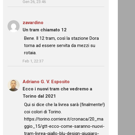
Gen 26, 23:46
zavardino
su
Un tram chiamato 12
: “
Bene. Il 12 tram, così la stazione Dora
torna ad essere servita da mezzi su
rotaia.
”
Feb 1, 22:37
Adriano G. V. Esposito
su
Ecco i nuovi tram che vedremo a
Torino dal 2021
: “
Qui si dice che la livrea sarà (finalmente!)
coi colori di Torino.
https://torino.corriere.it/cronaca/20_ma
ggio_15/gtt-ecco-come-saranno-nuovi-
tram-livrea-giallo-blu-design-giugiaro-