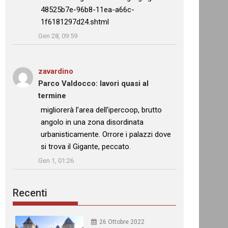
48525b7e-96b8-11ea-a66c-
1f6181297d24.shtml
”
Gen 28, 09:59
zavardino
su
Parco Valdocco: lavori quasi al
termine
: “
migliorerà l’area dell’ipercoop, brutto
angolo in una zona disordinata
urbanisticamente. Orrore i palazzi dove
si trova il Gigante, peccato.
”
Gen 1, 01:26
Recenti
26 Ottobre 2022