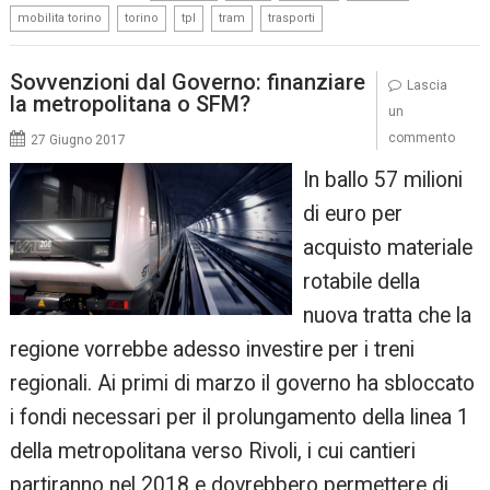
,
,
,
,
mobilita torino
torino
tpl
tram
trasporti
Sovvenzioni dal Governo: finanziare
Lascia
la metropolitana o SFM?
un
commento
27 Giugno 2017
In ballo 57 milioni
di euro per
acquisto materiale
rotabile della
nuova tratta che la
regione vorrebbe adesso investire per i treni
regionali. Ai primi di marzo il governo ha sbloccato
i fondi necessari per il prolungamento della linea 1
della metropolitana verso Rivoli, i cui cantieri
partiranno nel 2018 e dovrebbero permettere di