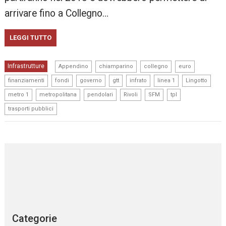
arrivare fino a Collegno…
LEGGI TUTTO
,
,
,
,
Infrastrutture
Appendino
chiamparino
collegno
euro
,
,
,
,
,
,
,
finanziamenti
fondi
governo
gtt
infrato
linea 1
Lingotto
,
,
,
,
,
,
metro 1
metropolitana
pendolari
Rivoli
SFM
tpl
trasporti pubblici
Categorie