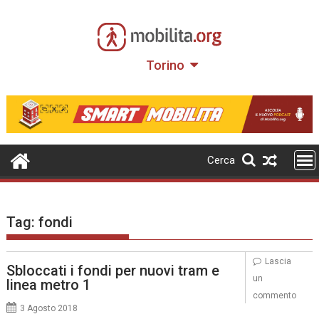
Skip
to
content
Torino
Cerca
Tag:
fondi
Lascia
Sbloccati i fondi per nuovi tram e
un
linea metro 1
commento
3 Agosto 2018