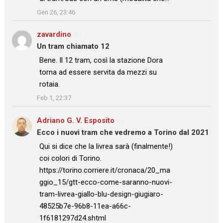
”
Gen 26, 23:46
zavardino
su
Un tram chiamato 12
: “
Bene. Il 12 tram, così la stazione Dora
torna ad essere servita da mezzi su
rotaia.
”
Feb 1, 22:37
Adriano G. V. Esposito
su
Ecco i nuovi tram che vedremo a Torino dal 2021
: “
Qui si dice che la livrea sarà (finalmente!)
coi colori di Torino.
https://torino.corriere.it/cronaca/20_ma
ggio_15/gtt-ecco-come-saranno-nuovi-
tram-livrea-giallo-blu-design-giugiaro-
48525b7e-96b8-11ea-a66c-
1f6181297d24.shtml
”