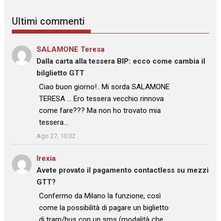
Ultimi commenti
SALAMONE Teresa
su
Dalla carta alla tessera BIP: ecco come cambia il
bilglietto GTT
: “
Ciao buon giorno!.. Mi sorda SALAMONE
TERESA … Ero tessera vecchio rinnova
come fare??? Ma non ho trovato mia
tessera…
”
Ago 27, 10:32
Irexia
su
Avete provato il pagamento contactless su mezzi
GTT?
: “
Confermo da Milano la funzione, così
come la possibilità di pagare un biglietto
di tram/bus con un sms (modalità che…