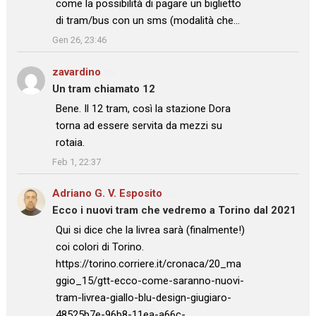
come la possibilità di pagare un biglietto
di tram/bus con un sms (modalità che…
”
Gen 26, 23:46
zavardino
su
Un tram chiamato 12
: “
Bene. Il 12 tram, così la stazione Dora
torna ad essere servita da mezzi su
rotaia.
”
Feb 1, 22:37
Adriano G. V. Esposito
su
Ecco i nuovi tram che vedremo a Torino dal 2021
: “
Qui si dice che la livrea sarà (finalmente!)
coi colori di Torino.
https://torino.corriere.it/cronaca/20_ma
ggio_15/gtt-ecco-come-saranno-nuovi-
tram-livrea-giallo-blu-design-giugiaro-
48525b7e-96b8-11ea-a66c-