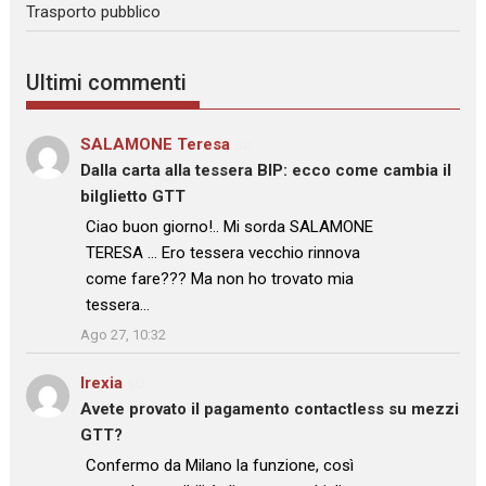
Trasporto pubblico
Ultimi commenti
SALAMONE Teresa
su
Dalla carta alla tessera BIP: ecco come cambia il
bilglietto GTT
: “
Ciao buon giorno!.. Mi sorda SALAMONE
TERESA … Ero tessera vecchio rinnova
come fare??? Ma non ho trovato mia
tessera…
”
Ago 27, 10:32
Irexia
su
Avete provato il pagamento contactless su mezzi
GTT?
: “
Confermo da Milano la funzione, così