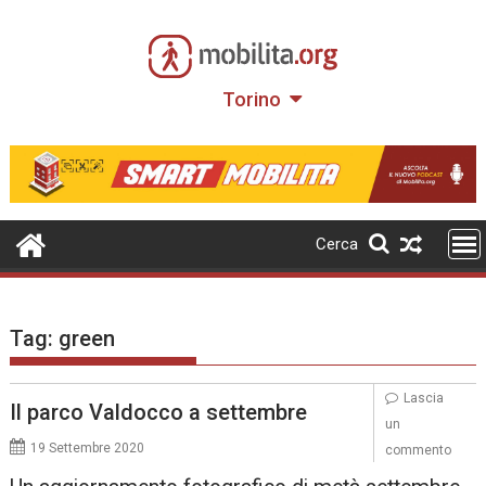
Skip
to
content
Torino
Cerca
Tag:
green
Lascia
Il parco Valdocco a settembre
un
19 Settembre 2020
commento