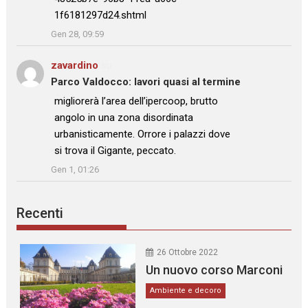
1f6181297d24.shtml
”
Gen 28, 09:59
zavardino
su
Parco Valdocco: lavori quasi al termine
: “
migliorerà l’area dell’ipercoop, brutto
angolo in una zona disordinata
urbanisticamente. Orrore i palazzi dove
si trova il Gigante, peccato.
”
Gen 1, 01:26
Recenti
26 Ottobre 2022
Un nuovo corso Marconi
Ambiente e decoro