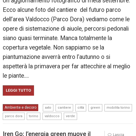
Un aggiornamento fotografico di metà settembre.
Ecco alcune foto del cantiere del futuro parco
dell’area Valdocco (Parco Dora) vediamo come le
opere di sistemazione di aiuole, percorsi pedonali
siano quasi terminate. Manca totalmente la
copertura vegetale. Non sappiamo se la
piantumazione avverrà entro l’autunno o si
aspetterà la primavera per far attecchire al meglio
le piante.…
LEGGI TUTTO
,
,
,
,
,
Ambiente e decoro
axto
cantiere
città
green
mobilita torino
,
,
,
parco dora
torino
valdocco
verde
Iren Go: l’energia green muove il
Lascia