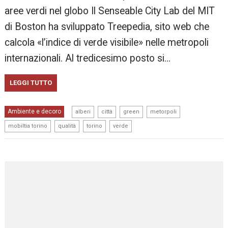
aree verdi nel globo Il Senseable City Lab del MIT
di Boston ha sviluppato Treepedia, sito web che
calcola «l’indice di verde visibile» nelle metropoli
internazionali. Al tredicesimo posto si…
LEGGI TUTTO
,
,
,
,
Ambiente e decoro
alberi
città
green
metorpoli
,
,
,
mobiltia torino
qualità
torino
verde