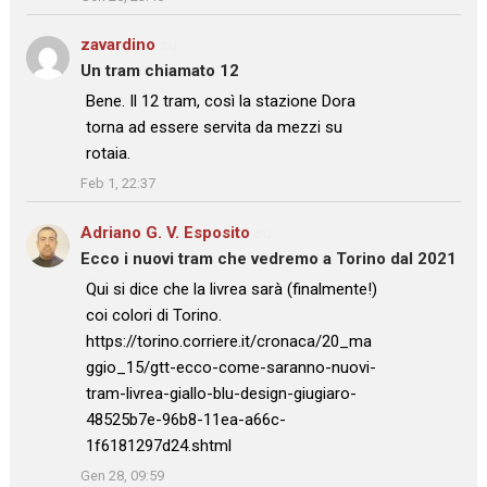
zavardino
su
Un tram chiamato 12
: “
Bene. Il 12 tram, così la stazione Dora
torna ad essere servita da mezzi su
rotaia.
”
Feb 1, 22:37
Adriano G. V. Esposito
su
Ecco i nuovi tram che vedremo a Torino dal 2021
: “
Qui si dice che la livrea sarà (finalmente!)
coi colori di Torino.
https://torino.corriere.it/cronaca/20_ma
ggio_15/gtt-ecco-come-saranno-nuovi-
tram-livrea-giallo-blu-design-giugiaro-
48525b7e-96b8-11ea-a66c-
1f6181297d24.shtml
”
Gen 28, 09:59