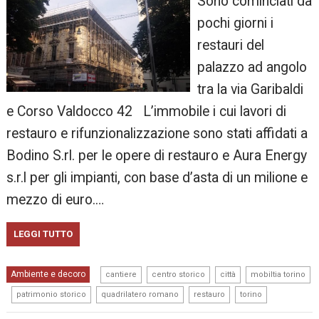
Sono cominciati da
pochi giorni i
restauri del
palazzo ad angolo
tra la via Garibaldi
e Corso Valdocco 42 L’immobile i cui lavori di
restauro e rifunzionalizzazione sono stati affidati a
Bodino S.rl. per le opere di restauro e Aura Energy
s.r.l per gli impianti, con base d’asta di un milione e
mezzo di euro.…
LEGGI TUTTO
,
,
,
Ambiente e decoro
cantiere
centro storico
città
mobiltia torino
,
,
,
,
patrimonio storico
quadrilatero romano
restauro
torino