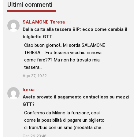
Ultimi commenti
SALAMONE Teresa
su
Dalla carta alla tessera BIP: ecco come cambia il
bilglietto GTT
: “
Ciao buon giorno!.. Mi sorda SALAMONE
TERESA … Ero tessera vecchio rinnova
come fare??? Ma non ho trovato mia
tessera…
”
Ago 27, 10:32
Irexia
su
Avete provato il pagamento contactless su mezzi
GTT?
: “
Confermo da Milano la funzione, così
come la possibilità di pagare un biglietto
di tram/bus con un sms (modalità che…
”
Gen 26, 23:46