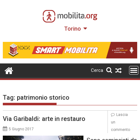
Skip
to
content
Torino
Cerca
Tag:
patrimonio storico
Lascia
Via Garibaldi: arte in restauro
un
5 Giugno 2017
commento