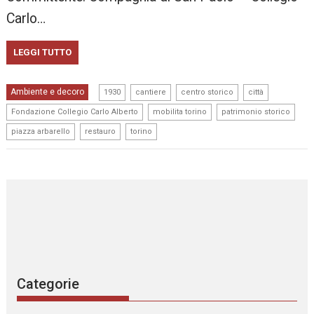
Carlo…
LEGGI TUTTO
,
,
,
,
Ambiente e decoro
1930
cantiere
centro storico
città
,
,
,
Fondazione Collegio Carlo Alberto
mobilita torino
patrimonio storico
,
,
piazza arbarello
restauro
torino
Categorie