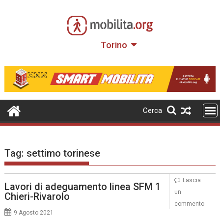
Skip
to
content
Torino
Cerca
Tag:
settimo torinese
Lascia
Lavori di adeguamento linea SFM 1
un
Chieri-Rivarolo
commento
9 Agosto 2021