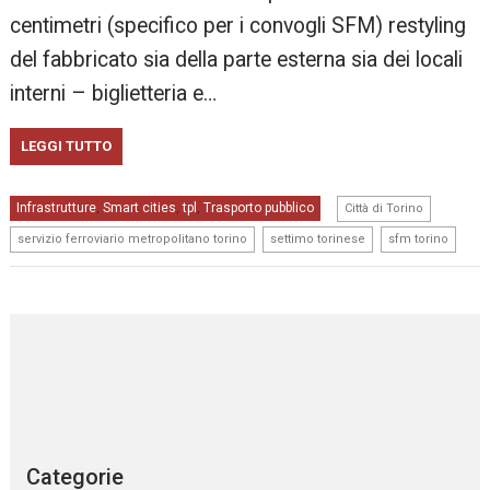
centimetri (specifico per i convogli SFM) restyling
del fabbricato sia della parte esterna sia dei locali
interni – biglietteria e…
LEGGI TUTTO
,
Infrastrutture
Smart cities
tpl
Trasporto pubblico
,
,
,
Città di Torino
,
,
servizio ferroviario metropolitano torino
settimo torinese
sfm torino
Categorie