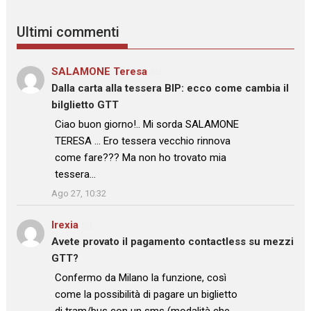
Ultimi commenti
SALAMONE Teresa
su
Dalla carta alla tessera BIP: ecco come cambia il
bilglietto GTT
: “
Ciao buon giorno!.. Mi sorda SALAMONE
TERESA … Ero tessera vecchio rinnova
come fare??? Ma non ho trovato mia
tessera…
”
Ago 27, 10:32
Irexia
su
Avete provato il pagamento contactless su mezzi
GTT?
: “
Confermo da Milano la funzione, così
come la possibilità di pagare un biglietto
di tram/bus con un sms (modalità che…