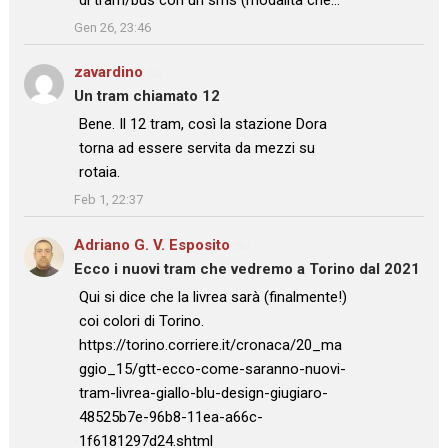
”
Gen 26, 23:46
zavardino
su
Un tram chiamato 12
: “
Bene. Il 12 tram, così la stazione Dora
torna ad essere servita da mezzi su
rotaia.
”
Feb 1, 22:37
Adriano G. V. Esposito
su
Ecco i nuovi tram che vedremo a Torino dal 2021
: “
Qui si dice che la livrea sarà (finalmente!)
coi colori di Torino.
https://torino.corriere.it/cronaca/20_ma
ggio_15/gtt-ecco-come-saranno-nuovi-
tram-livrea-giallo-blu-design-giugiaro-
48525b7e-96b8-11ea-a66c-
1f6181297d24.shtml
”