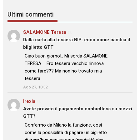
Ultimi commenti
SALAMONE Teresa
su
Dalla carta alla tessera BIP: ecco come cambia il
bilglietto GTT
: “
Ciao buon giorno!.. Mi sorda SALAMONE
TERESA … Ero tessera vecchio rinnova
come fare??? Ma non ho trovato mia
tessera…
”
Ago 27, 10:32
Irexia
su
Avete provato il pagamento contactless su mezzi
GTT?
: “
Confermo da Milano la funzione, così
come la possibilità di pagare un biglietto
di tram/bus con un sms (modalità che…