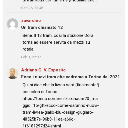
”
Gen 26, 23:46
zavardino
su
Un tram chiamato 12
: “
Bene. Il 12 tram, così la stazione Dora
torna ad essere servita da mezzi su
rotaia.
”
Feb 1, 22:37
Adriano G. V. Esposito
su
Ecco i nuovi tram che vedremo a Torino dal 2021
: “
Qui si dice che la livrea sarà (finalmente!)
coi colori di Torino.
https://torino.corriere.it/cronaca/20_ma
ggio_15/gtt-ecco-come-saranno-nuovi-
tram-livrea-giallo-blu-design-giugiaro-
48525b7e-96b8-11ea-a66c-
1f6181297d24.shtml
”