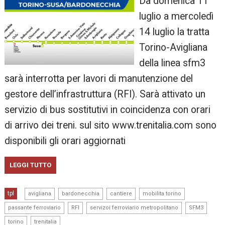
Da domenica 11
luglio a mercoledì
14 luglio la tratta
Torino-Avigliana
della linea sfm3
sarà interrotta per lavori di manutenzione del
gestore dell’infrastruttura (RFI). Sarà attivato un
servizio di bus sostitutivi in coincidenza con orari
di arrivo dei treni. sul sito www.trenitalia.com sono
disponibili gli orari aggiornati
LEGGI TUTTO
,
,
,
,
tpl
avigliana
bardonecchia
cantiere
mobilita torino
,
,
,
,
passante ferroviario
RFI
servizoi ferroviario metropolitano
SFM3
,
torino
trenitalia