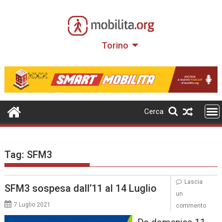
Skip
to
content
Torino
Cerca
Tag:
SFM3
Lascia
SFM3 sospesa dall’11 al 14 Luglio
un
7 Luglio 2021
commento