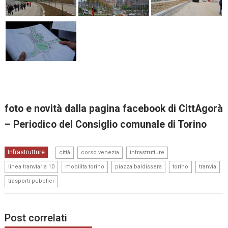
foto e novità dalla pagina facebook di
CittAgorà
– Periodico del Consiglio comunale di Torino
,
,
,
Infrastrutture
città
corso venezia
infrastrutture
,
,
,
,
,
linea tranviaria 10
mobilita torino
piazza baldissera
torino
tranvia
trasporti pubblici
Post correlati