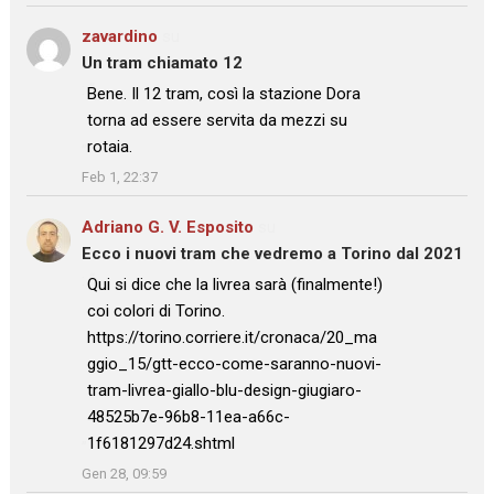
zavardino
su
Un tram chiamato 12
: “
Bene. Il 12 tram, così la stazione Dora
torna ad essere servita da mezzi su
rotaia.
”
Feb 1, 22:37
Adriano G. V. Esposito
su
Ecco i nuovi tram che vedremo a Torino dal 2021
: “
Qui si dice che la livrea sarà (finalmente!)
coi colori di Torino.
https://torino.corriere.it/cronaca/20_ma
ggio_15/gtt-ecco-come-saranno-nuovi-
tram-livrea-giallo-blu-design-giugiaro-
48525b7e-96b8-11ea-a66c-
1f6181297d24.shtml
”
Gen 28, 09:59