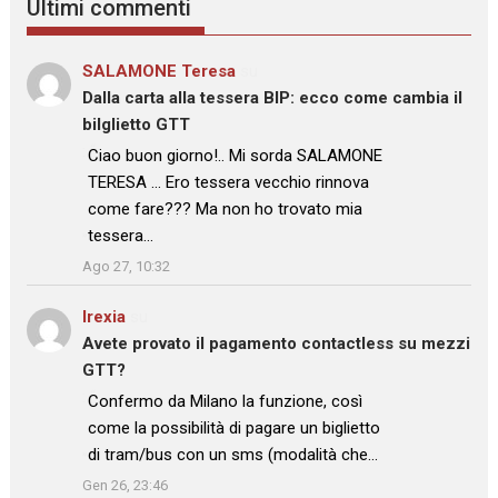
Ultimi commenti
SALAMONE Teresa
su
Dalla carta alla tessera BIP: ecco come cambia il
bilglietto GTT
: “
Ciao buon giorno!.. Mi sorda SALAMONE
TERESA … Ero tessera vecchio rinnova
come fare??? Ma non ho trovato mia
tessera…
”
Ago 27, 10:32
Irexia
su
Avete provato il pagamento contactless su mezzi
GTT?
: “
Confermo da Milano la funzione, così
come la possibilità di pagare un biglietto
di tram/bus con un sms (modalità che…
”
Gen 26, 23:46