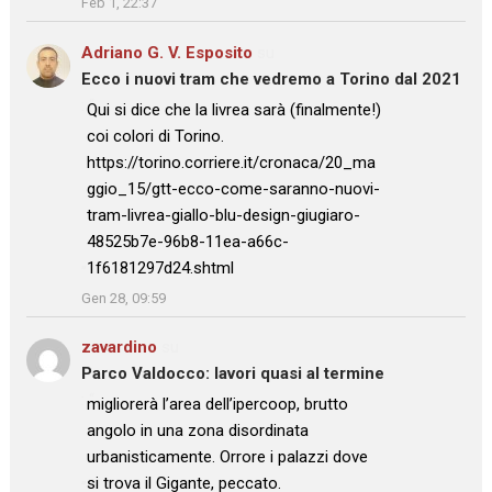
Feb 1, 22:37
Adriano G. V. Esposito
su
Ecco i nuovi tram che vedremo a Torino dal 2021
: “
Qui si dice che la livrea sarà (finalmente!)
coi colori di Torino.
https://torino.corriere.it/cronaca/20_ma
ggio_15/gtt-ecco-come-saranno-nuovi-
tram-livrea-giallo-blu-design-giugiaro-
48525b7e-96b8-11ea-a66c-
1f6181297d24.shtml
”
Gen 28, 09:59
zavardino
su
Parco Valdocco: lavori quasi al termine
: “
migliorerà l’area dell’ipercoop, brutto
angolo in una zona disordinata
urbanisticamente. Orrore i palazzi dove
si trova il Gigante, peccato.
”