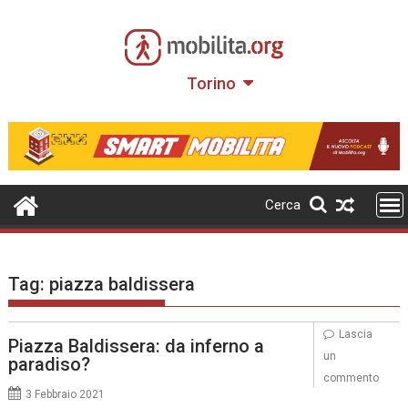
Skip
to
content
Torino
Cerca
Tag:
piazza baldissera
Lascia
Piazza Baldissera: da inferno a
un
paradiso?
commento
3 Febbraio 2021