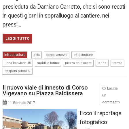
presieduta da Damiano Carretto, che si sono recati
in questi giorni in sopralluogo al cantiere, nei
pressi…
LEGGI TUTTO
,
,
,
Infrastrutture
città
corso venezia
infrastrutture
,
,
,
,
,
linea tranviaria 10
mobilita torino
piazza baldissera
torino
tranvia
trasporti pubblici
Il nuovo viale di innesto di Corso
Lascia
Vigevano su Piazza Baldissera
un
commento
11 Gennaio 2017
Ecco il reportage
fotografico