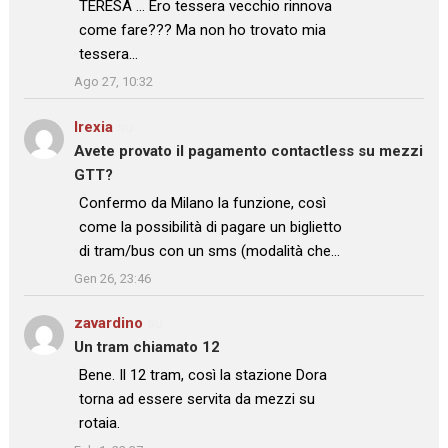
TERESA … Ero tessera vecchio rinnova
come fare??? Ma non ho trovato mia
tessera…
”
Ago 27, 10:32
Irexia
su
Avete provato il pagamento contactless su mezzi
GTT?
: “
Confermo da Milano la funzione, così
come la possibilità di pagare un biglietto
di tram/bus con un sms (modalità che…
”
Gen 26, 23:46
zavardino
su
Un tram chiamato 12
: “
Bene. Il 12 tram, così la stazione Dora
torna ad essere servita da mezzi su
rotaia.
”