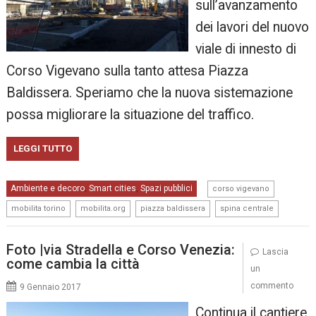
sull’avanzamento
dei lavori del nuovo
viale di innesto di
Corso Vigevano sulla tanto attesa Piazza
Baldissera. Speriamo che la nuova sistemazione
possa migliorare la situazione del traffico.
LEGGI TUTTO
,
Ambiente e decoro
Smart cities
Spazi pubblici
,
,
corso vigevano
,
,
,
mobilita torino
mobilita.org
piazza baldissera
spina centrale
Foto |via Stradella e Corso Venezia:
Lascia
come cambia la città
un
commento
9 Gennaio 2017
Continua il cantiere