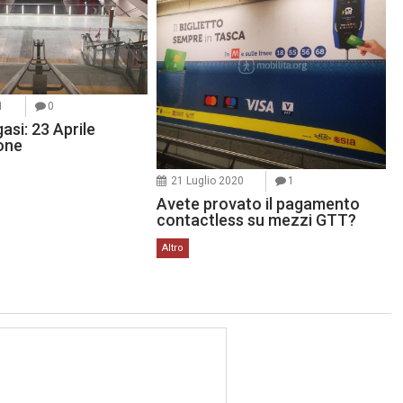
1
0
si: 23 Aprile
one
21 Luglio 2020
1
Avete provato il pagamento
contactless su mezzi GTT?
Altro