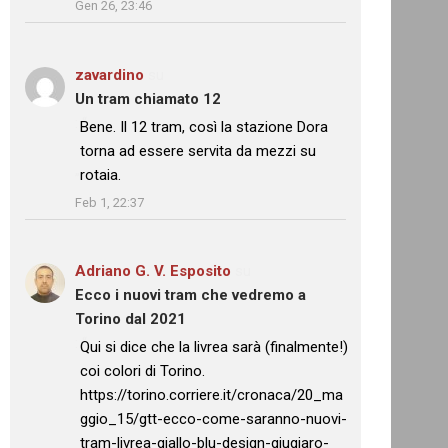
Gen 26, 23:46
zavardino
su
Un tram chiamato 12
: “
Bene. Il 12 tram, così la stazione Dora
torna ad essere servita da mezzi su
rotaia.
”
Feb 1, 22:37
Adriano G. V. Esposito
su
Ecco i nuovi tram che vedremo a
Torino dal 2021
: “
Qui si dice che la livrea sarà (finalmente!)
coi colori di Torino.
https://torino.corriere.it/cronaca/20_ma
ggio_15/gtt-ecco-come-saranno-nuovi-
tram-livrea-giallo-blu-design-giugiaro-