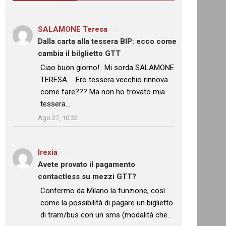
SALAMONE Teresa
su
Dalla carta alla tessera BIP: ecco come
cambia il bilglietto GTT
: “
Ciao buon giorno!.. Mi sorda SALAMONE
TERESA … Ero tessera vecchio rinnova
come fare??? Ma non ho trovato mia
tessera…
”
Ago 27, 10:32
Irexia
su
Avete provato il pagamento
contactless su mezzi GTT?
: “
Confermo da Milano la funzione, così
come la possibilità di pagare un biglietto
di tram/bus con un sms (modalità che…
”