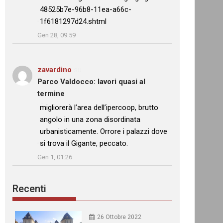
48525b7e-96b8-11ea-a66c-
1f6181297d24.shtml
”
Gen 28, 09:59
zavardino
su
Parco Valdocco: lavori quasi al
termine
: “
migliorerà l’area dell’ipercoop, brutto
angolo in una zona disordinata
urbanisticamente. Orrore i palazzi dove
si trova il Gigante, peccato.
”
Gen 1, 01:26
Recenti
26 Ottobre 2022