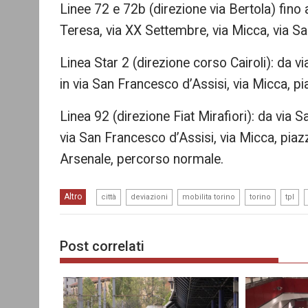
Linee 72 e 72b (direzione via Bertola) fino a
Teresa, via XX Settembre, via Micca, via S
Linea Star 2 (direzione corso Cairoli): da v
in via San Francesco d’Assisi, via Micca, p
Linea 92 (direzione Fiat Mirafiori): da via 
via San Francesco d’Assisi, via Micca, piaz
Arsenale, percorso normale.
,
,
,
,
,
Altro
città
deviazioni
mobilita torino
torino
tpl
Post correlati