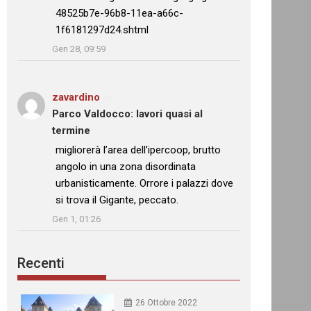
48525b7e-96b8-11ea-a66c-
1f6181297d24.shtml
”
Gen 28, 09:59
zavardino
su
Parco Valdocco: lavori quasi al
termine
: “
migliorerà l’area dell’ipercoop, brutto
angolo in una zona disordinata
urbanisticamente. Orrore i palazzi dove
si trova il Gigante, peccato.
”
Gen 1, 01:26
Recenti
26 Ottobre 2022