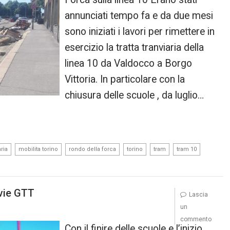
annunciati tempo fa e da due mesi
sono iniziati i lavori per rimettere in
esercizio la tratta tranviaria della
linea 10 da Valdocco a Borgo
Vittoria. In particolare con la
chiusura delle scuole , da luglio…
,
,
,
,
,
,
aria
mobilita torino
rondo della forca
torino
tram
tram 10
nvie GTT
Lascia
un
commento
Con il finire delle scuole e l’inizio