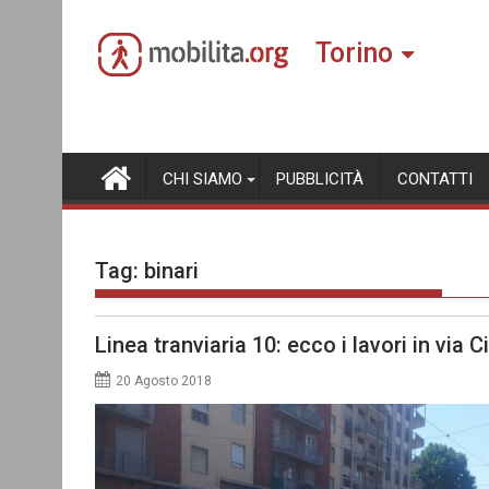
Skip
to
Torino
content
CHI SIAMO
PUBBLICITÀ
CONTATTI
Tag:
binari
Linea tranviaria 10: ecco i lavori in via 
20 Agosto 2018