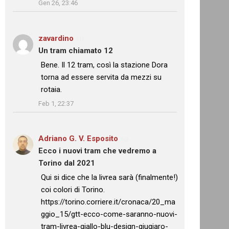
Gen 26, 23:46
zavardino
su
Un tram chiamato 12
: “
Bene. Il 12 tram, così la stazione Dora
torna ad essere servita da mezzi su
rotaia.
”
Feb 1, 22:37
Adriano G. V. Esposito
su
Ecco i nuovi tram che vedremo a
Torino dal 2021
: “
Qui si dice che la livrea sarà (finalmente!)
coi colori di Torino.
https://torino.corriere.it/cronaca/20_ma
ggio_15/gtt-ecco-come-saranno-nuovi-
tram-livrea-giallo-blu-design-giugiaro-