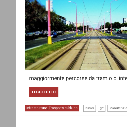
maggiormente percorse da tram o di inte
LEGGI TUTTO
,
,
Infrastrutture
Trasporto pubblico
,
binari
gtt
Manutenzi