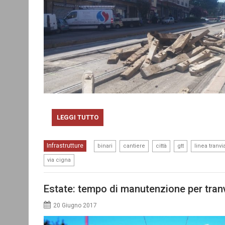
LEGGI TUTTO
,
,
,
,
Infrastrutture
binari
cantiere
città
gtt
linea tranvi
via cigna
Estate: tempo di manutenzione per tra
20 Giugno 2017