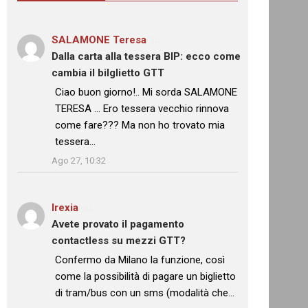
SALAMONE Teresa
su
Dalla carta alla tessera BIP: ecco come
cambia il bilglietto GTT
: “
Ciao buon giorno!.. Mi sorda SALAMONE
TERESA … Ero tessera vecchio rinnova
come fare??? Ma non ho trovato mia
tessera…
”
Ago 27, 10:32
Irexia
su
Avete provato il pagamento
contactless su mezzi GTT?
: “
Confermo da Milano la funzione, così
come la possibilità di pagare un biglietto
di tram/bus con un sms (modalità che…
”