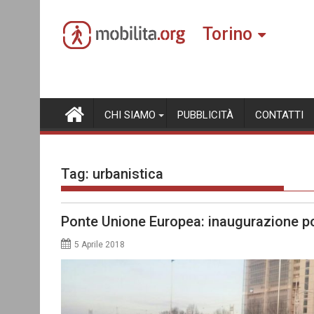
Skip
to
Torino
content
CHI SIAMO
PUBBLICITÀ
CONTATTI
Tag:
urbanistica
Ponte Unione Europea: inaugurazione p
5 Aprile 2018