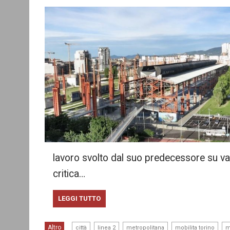
lavoro svolto dal suo predecessore su vari 
critica…
LEGGI TUTTO
,
,
,
,
Altro
città
linea 2
metropolitana
mobilita torino
m