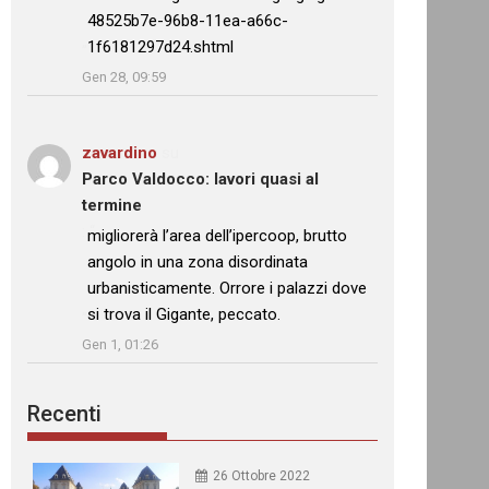
48525b7e-96b8-11ea-a66c-
1f6181297d24.shtml
”
Gen 28, 09:59
zavardino
su
Parco Valdocco: lavori quasi al
termine
: “
migliorerà l’area dell’ipercoop, brutto
angolo in una zona disordinata
urbanisticamente. Orrore i palazzi dove
si trova il Gigante, peccato.
”
Gen 1, 01:26
Recenti
26 Ottobre 2022