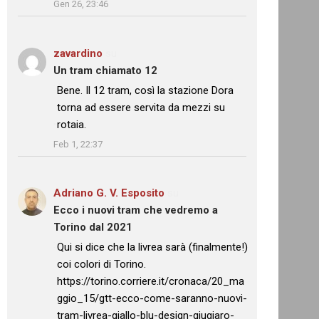
Gen 26, 23:46
zavardino
su
Un tram chiamato 12
: “
Bene. Il 12 tram, così la stazione Dora
torna ad essere servita da mezzi su
rotaia.
”
Feb 1, 22:37
Adriano G. V. Esposito
su
Ecco i nuovi tram che vedremo a
Torino dal 2021
: “
Qui si dice che la livrea sarà (finalmente!)
coi colori di Torino.
https://torino.corriere.it/cronaca/20_ma
ggio_15/gtt-ecco-come-saranno-nuovi-
tram-livrea-giallo-blu-design-giugiaro-