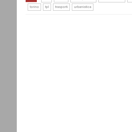
,
,
,
,
torino
tpl
trasporti
urbanistica