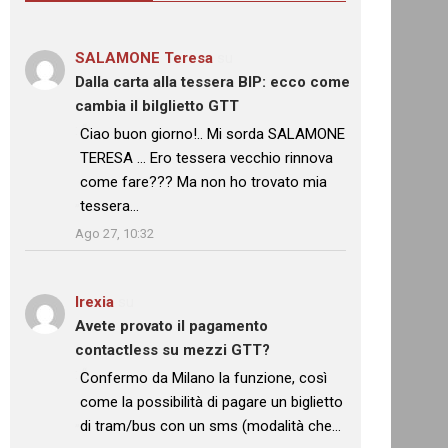
SALAMONE Teresa
su
Dalla carta alla tessera BIP: ecco come
cambia il bilglietto GTT
: “
Ciao buon giorno!.. Mi sorda SALAMONE
TERESA … Ero tessera vecchio rinnova
come fare??? Ma non ho trovato mia
tessera…
”
Ago 27, 10:32
Irexia
su
Avete provato il pagamento
contactless su mezzi GTT?
: “
Confermo da Milano la funzione, così
come la possibilità di pagare un biglietto
di tram/bus con un sms (modalità che…
”