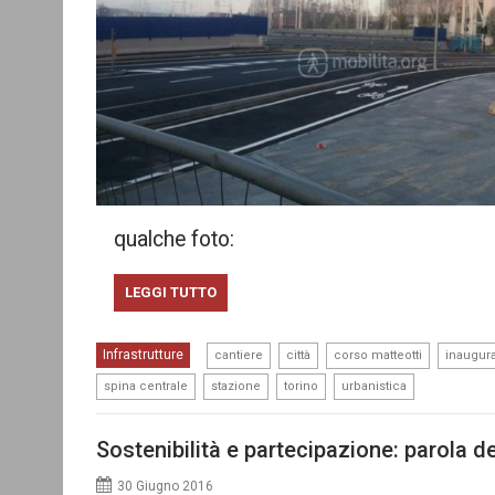
qualche foto:
LEGGI TUTTO
,
,
,
Infrastrutture
cantiere
città
corso matteotti
inaugur
,
,
,
spina centrale
stazione
torino
urbanistica
Sostenibilità e partecipazione: parola 
30 Giugno 2016