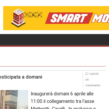
Lascia
osticipata a domani
un
commento
Inaugurerà domani 6 aprile alle
11:00 il collegamento tra l’asse
Matteotti- Cavalli. In esclusiva e