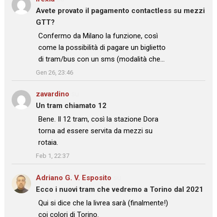
Avete provato il pagamento contactless su mezzi
GTT?
: “
Confermo da Milano la funzione, così
come la possibilità di pagare un biglietto
di tram/bus con un sms (modalità che…
”
Gen 26, 23:46
zavardino
su
Un tram chiamato 12
: “
Bene. Il 12 tram, così la stazione Dora
torna ad essere servita da mezzi su
rotaia.
”
Feb 1, 22:37
Adriano G. V. Esposito
su
Ecco i nuovi tram che vedremo a Torino dal 2021
: “
Qui si dice che la livrea sarà (finalmente!)
coi colori di Torino.