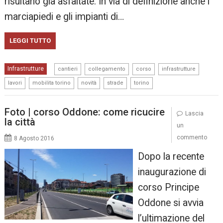
risultano già asfaltate. In via di definizione anche i
marciapiedi e gli impianti di…
LEGGI TUTTO
,
,
,
,
Infrastrutture
cantieri
collegamento
corso
infrastrutture
,
,
,
,
lavori
mobilita torino
novità
strade
torino
Foto | corso Oddone: come ricucire
Lascia
la città
un
commento
8 Agosto 2016
Dopo la recente
inaugurazione di
corso Principe
Oddone si avvia
l’ultimazione del