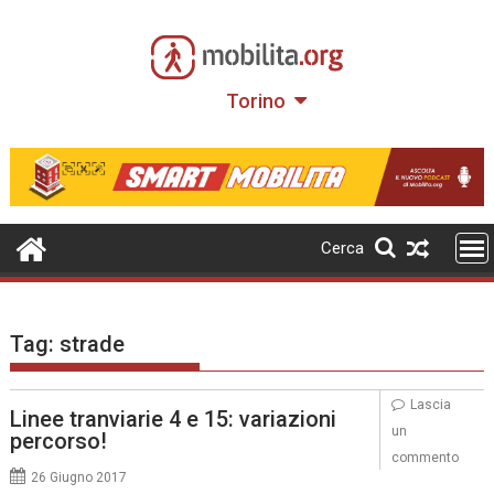
Skip
to
content
Torino
Cerca
Tag:
strade
Lascia
Linee tranviarie 4 e 15: variazioni
un
percorso!
commento
26 Giugno 2017