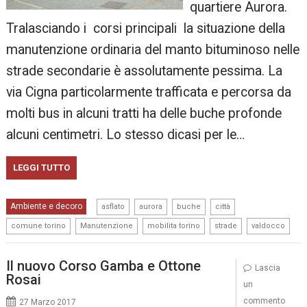
quartiere Aurora.
Tralasciando i corsi principali la situazione della
manutenzione ordinaria del manto bituminoso nelle
strade secondarie è assolutamente pessima. La
via Cigna particolarmente trafficata e percorsa da
molti bus in alcuni tratti ha delle buche profonde
alcuni centimetri. Lo stesso dicasi per le…
LEGGI TUTTO
,
,
,
,
Ambiente e decoro
asflato
aurora
buche
città
,
,
,
,
comune torino
Manutenzione
mobilita torino
strade
valdocco
Il nuovo Corso Gamba e Ottone
Lascia
Rosai
un
commento
27 Marzo 2017