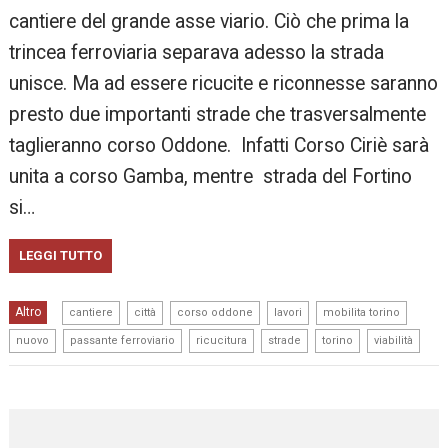
cantiere del grande asse viario. Ciò che prima la
trincea ferroviaria separava adesso la strada
unisce. Ma ad essere ricucite e riconnesse saranno
presto due importanti strade che trasversalmente
taglieranno corso Oddone. Infatti Corso Ciriè sarà
unita a corso Gamba, mentre strada del Fortino
si…
LEGGI TUTTO
,
,
,
,
,
Altro
cantiere
città
corso oddone
lavori
mobilita torino
,
,
,
,
,
nuovo
passante ferroviario
ricucitura
strade
torino
viabilità