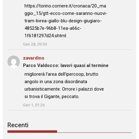
https://torino.corriere.it/cronaca/20_ma
ggio_15/gtt-ecco-come-saranno-nuovi-
tram-livrea-giallo-blu-design-giugiaro-
48525b7e-96b8-11ea-a66c-
1f6181297d24.shtml
”
Gen 28, 09:59
zavardino
su
Parco Valdocco: lavori quasi al termine
: “
migliorerà l’area dell’ipercoop, brutto
angolo in una zona disordinata
urbanisticamente. Orrore i palazzi dove
si trova il Gigante, peccato.
”
Gen 1, 01:26
Recenti