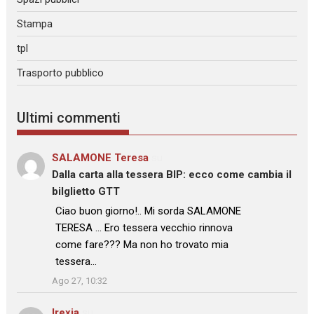
Stampa
tpl
Trasporto pubblico
Ultimi commenti
SALAMONE Teresa
su
Dalla carta alla tessera BIP: ecco come cambia il
bilglietto GTT
: “
Ciao buon giorno!.. Mi sorda SALAMONE
TERESA … Ero tessera vecchio rinnova
come fare??? Ma non ho trovato mia
tessera…
”
Ago 27, 10:32
Irexia
su