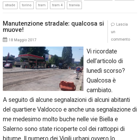
,
,
,
,
strade
torino
tram
tram 4
tranvia
Manutenzione stradale: qualcosa si
Lascia
muove!
un
commento
18 Maggio 2017
Vi ricordate
dell’articolo di
lunedì scorso?
Qualcosa è
cambiato.
A seguito di alcune segnalazioni di alcuni abitanti
del quartiere Valdocco e anche una segnalazione di
me medesimo molto buche nelle vie Biella e
Salerno sono state ricoperte col dei rattoppi di
bitume. Il numero dei Vigili urbani ovvero lo