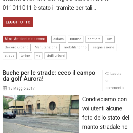
011011011 è stato il tramite per tali…
LEGGI TUTTO
,
,
,
,
Altro
Ambiente e decoro
,
asfalto
bitume
cantiere
cità
,
,
,
,
decoro urbano
Manutenzione
mobilita torino
segnalazione
,
,
,
strade
torino
via
vigili urbani
Buche per le strade: ecco il campo
Lascia
da golf Aurora!
un
commento
15 Maggio 2017
Condividiamo con
voi utenti alcune
foto dello stato del
manto stradale nel