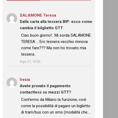
SALAMONE Teresa
su
Dalla carta alla tessera BIP: ecco come
cambia il bilglietto GTT
: “
Ciao buon giorno!.. Mi sorda SALAMONE
TERESA … Ero tessera vecchio rinnova
come fare??? Ma non ho trovato mia
tessera…
”
Ago 27, 10:32
Irexia
su
Avete provato il pagamento
contactless su mezzi GTT?
: “
Confermo da Milano la funzione, così
come la possibilità di pagare un biglietto
di tram/bus con un sms (modalità che…
”