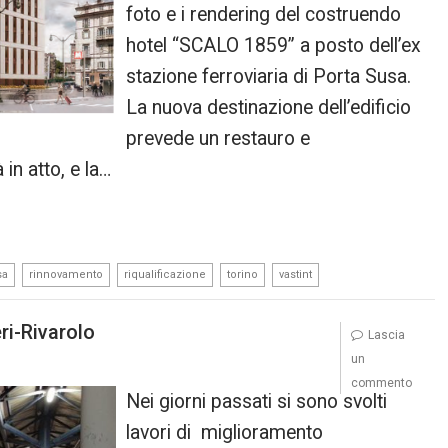
foto e i rendering del costruendo
hotel “SCALO 1859” a posto dell’ex
stazione ferroviaria di Porta Susa.
La nuova destinazione dell’edificio
prevede un restauro e
 in atto, e la…
,
,
,
,
sa
rinnovamento
riqualificazione
torino
vastint
ri-Rivarolo
Lascia
un
commento
Nei giorni passati si sono svolti
lavori di miglioramento