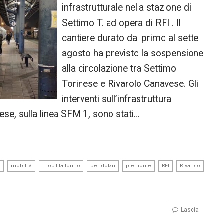
infrastrutturale nella stazione di
Settimo T. ad opera di RFI . Il
cantiere durato dal primo al sette
agosto ha previsto la sospensione
alla circolazione tra Settimo
Torinese e Rivarolo Canavese. Gli
interventi sull’infrastruttura
nese, sulla linea SFM 1, sono stati…
,
,
,
,
,
,
,
e
mobilità
mobilita torino
pendolari
piemonte
RFI
Rivarolo
Lascia