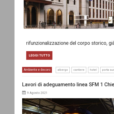
rifunzionalizzazione del corpo storico, già
LEGGI TUTTO
,
,
,
Ambiente e decoro
albergo
cantiere
hotel
porta su
Lavori di adeguamento linea SFM 1 Chie
9 Agosto 2021