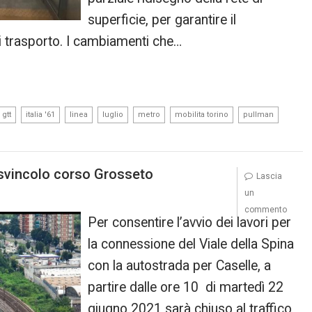
superficie, per garantire il
i trasporto. I cambiamenti che…
,
,
,
,
,
,
,
gtt
italia '61
linea
luglio
metro
mobilita torino
pullman
 svincolo corso Grosseto
Lascia
un
commento
Per consentire l’avvio dei lavori per
la connessione del Viale della Spina
con la autostrada per Caselle, a
partire dalle ore 10 di martedì 22
giugno 2021 sarà chiuso al traffico