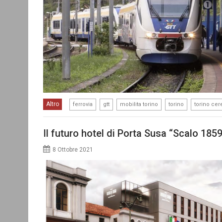
,
,
,
,
Altro
ferrovia
gtt
mobilita torino
torino
torino cer
Il futuro hotel di Porta Susa “Scalo 185
8 Ottobre 2021