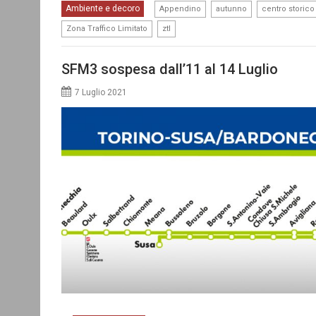
,
,
Ambiente e decoro
Appendino
autunno
centro storico
,
Zona Traffico Limitato
ztl
SFM3 sospesa dall’11 al 14 Luglio
7 Luglio 2021