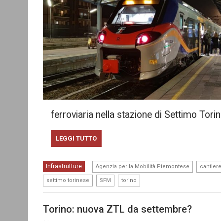
ferroviaria nella stazione di Settimo Tori
LEGGI TUTTO
,
Infrastrutture
Agenzia per la Mobilità Piemontese
cantier
,
,
settimo torinese
SFM
torino
Torino: nuova ZTL da settembre?