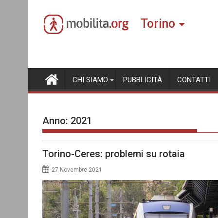
Skip
to
Torino
content
CHI SIAMO
PUBBLICITÀ
CONTATTI
Anno:
2021
Torino-Ceres: problemi su rotaia
27 Novembre 2021