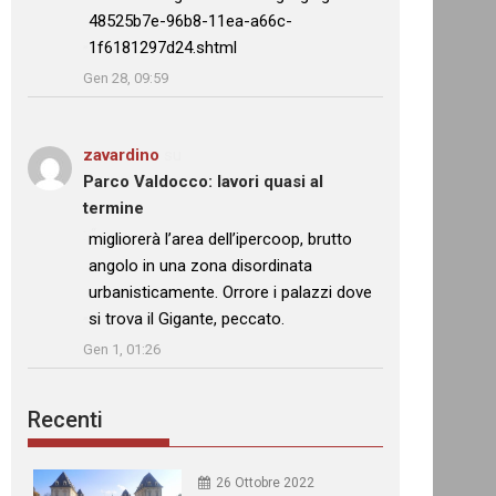
48525b7e-96b8-11ea-a66c-
1f6181297d24.shtml
”
Gen 28, 09:59
zavardino
su
Parco Valdocco: lavori quasi al
termine
: “
migliorerà l’area dell’ipercoop, brutto
angolo in una zona disordinata
urbanisticamente. Orrore i palazzi dove
si trova il Gigante, peccato.
”
Gen 1, 01:26
Recenti
26 Ottobre 2022