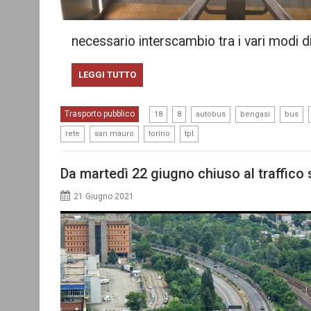
necessario interscambio tra i vari modi d
LEGGI TUTTO
,
,
,
,
,
Trasporto pubblico
18
8
autobus
bengasi
bus
,
,
,
rete
san mauro
torino
tpl
Da martedì 22 giugno chiuso al traffico
21 Giugno 2021