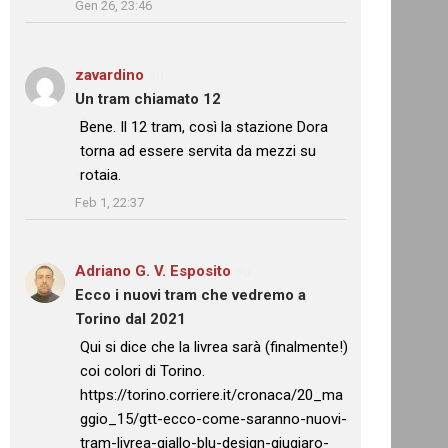
Gen 26, 23:46
zavardino
su
Un tram chiamato 12
: “
Bene. Il 12 tram, così la stazione Dora
torna ad essere servita da mezzi su
rotaia.
”
Feb 1, 22:37
Adriano G. V. Esposito
su
Ecco i nuovi tram che vedremo a
Torino dal 2021
: “
Qui si dice che la livrea sarà (finalmente!)
coi colori di Torino.
https://torino.corriere.it/cronaca/20_ma
ggio_15/gtt-ecco-come-saranno-nuovi-
tram-livrea-giallo-blu-design-giugiaro-